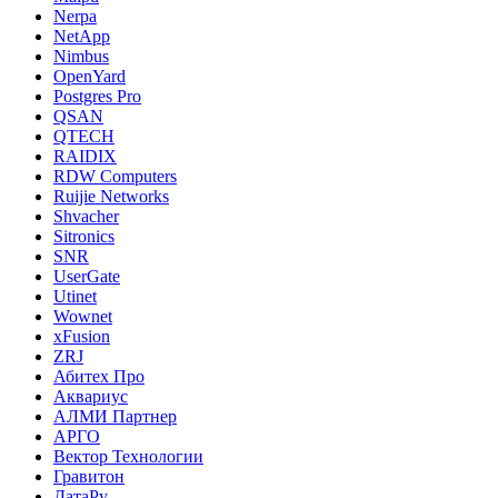
Nerpa
NetApp
Nimbus
OpenYard
Postgres Pro
QSAN
QTECH
RAIDIX
RDW Computers
Ruijie Networks
Shvacher
Sitronics
SNR
UserGate
Utinet
Wownet
xFusion
ZRJ
Абитех Про
Аквариус
АЛМИ Партнер
АРГО
Вектор Технологии
Гравитон
ДатаРу