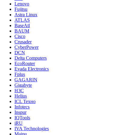
Lenovo
Fujitsu
Astra Linux
ATLAS
BaseAtl
BAUM
Cisco
Crusader
CyberPower
DCN
Delta Computers
EcoRouter
Evada Electronics
Fplus
GAGARIN
Gigabyte
H3C
Helius
ICL Техно
Infotecs
Inspur
IQTools
iRU
IVA Technologies
Maipu