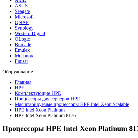
AMD
ASUS
Seagate
Microsoft
QNAP
Synology
Western Digital
QLogic
Brocade
Emulex
Mellanox
Finisar
Оборудование
Главная
HPE
Комплектующие HPE
Процессоры для серверов HPE
Масштабируемые процессоры HPE Intel Xeon Scalable
HPE Intel Xeon Platinum
HPE Intel Xeon Platinum 8176
Процессоры HPE Intel Xeon Platinum 81