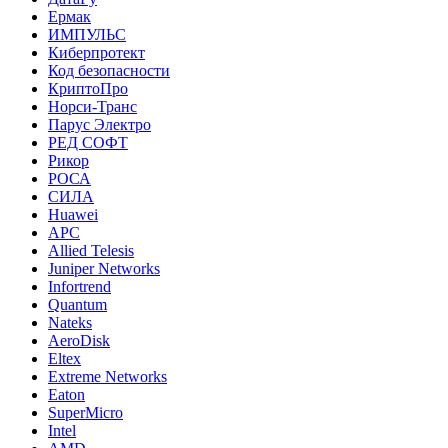
Ермак
ИМПУЛЬС
Киберпротект
Код безопасности
КриптоПро
Норси-Транс
Парус Электро
РЕД СОФТ
Рикор
РОСА
СИЛА
Huawei
APC
Allied Telesis
Juniper Networks
Infortrend
Quantum
Nateks
AeroDisk
Eltex
Extreme Networks
Eaton
SuperMicro
Intel