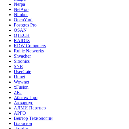
Nerpa
NetApp
Nimbus
OpenYard
Postgres Pro
QSAN
QTECH
RAIDIX
RDW Computers
Ruijie Networks
Shvacher
Sitronics
SNR
UserGate
Utinet
Wownet
xFusion
ZRJ
Абитех Про
Аквариус
АЛМИ Партнер
АРГО
Вектор Технологии
Гравитон
ДатаРу