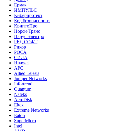
Ермак
ИМПУЛЬС
Киберпротект
Код безопасности
КриптоПро
Норси-Транс
Парус Электро
РЕД СОФТ
Рикор
РОСА
СИЛА
Huawei
APC
Allied Telesis
Juniper Networks
Infortrend
Quantum
Nateks
AeroDisk
Eltex
Extreme Networks
Eaton
SuperMicro
Intel