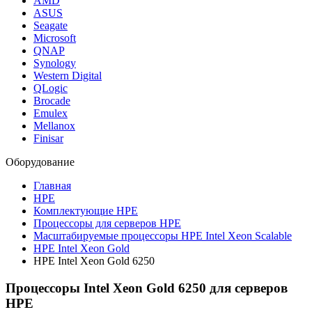
AMD
ASUS
Seagate
Microsoft
QNAP
Synology
Western Digital
QLogic
Brocade
Emulex
Mellanox
Finisar
Оборудование
Главная
HPE
Комплектующие HPE
Процессоры для серверов HPE
Масштабируемые процессоры HPE Intel Xeon Scalable
HPE Intel Xeon Gold
HPE Intel Xeon Gold 6250
Процессоры Intel Xeon Gold 6250 для серверов
HPE