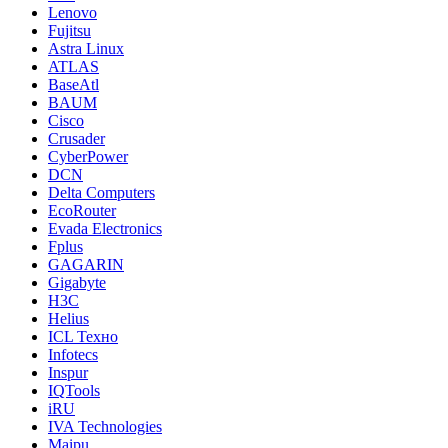
Lenovo
Fujitsu
Astra Linux
ATLAS
BaseAtl
BAUM
Cisco
Crusader
CyberPower
DCN
Delta Computers
EcoRouter
Evada Electronics
Fplus
GAGARIN
Gigabyte
H3C
Helius
ICL Техно
Infotecs
Inspur
IQTools
iRU
IVA Technologies
Maipu