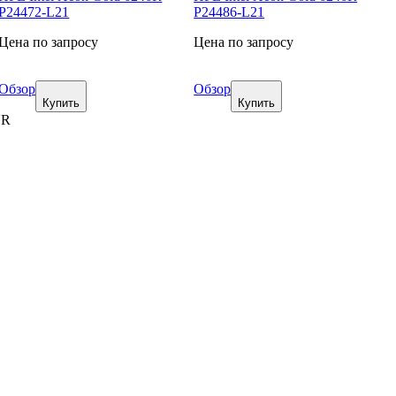
P24472-L21
P24486-L21
Цена по запросу
Цена по запросу
Обзор
Обзор
Купить
Купить
UR