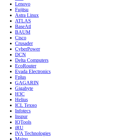
Lenovo
Fujitsu
Astra Linux
ATLAS
BaseAtl
BAUM
Cisco
Crusader
CyberPower
DCN
Delta Computers
EcoRouter
Evada Electronics
Fplus
GAGARIN
Gigabyte
H3C
Helius
ICL Техно
Infotecs
Inspur
IQTools
iRU
IVA Technologies
Maipu