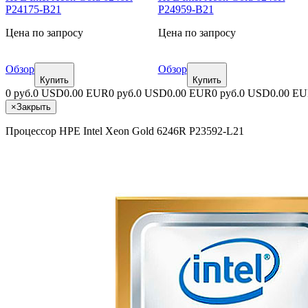
P24175-B21
P24959-B21
Цена по запросу
Цена по запросу
Обзор
Обзор
Купить
Купить
0 руб.
0 USD
0.00 EUR
0 руб.
0 USD
0.00 EUR
0 руб.
0 USD
0.00 E
×
Закрыть
Процессор HPE Intel Xeon Gold 6246R P23592-L21