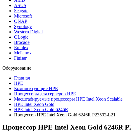
AMD
ASUS
Seagate
Microsoft
QNAP
Synology
Western Digital
QLogic
Brocade
Emulex
Mellanox
Finisar
Оборудование
Главная
HPE
Комплектующие HPE
Процессоры для серверов HPE
Масштабируемые процессоры HPE Intel Xeon Scalable
HPE Intel Xeon Gold
HPE Intel Xeon Gold 6246R
Процессор HPE Intel Xeon Gold 6246R P23592-L21
Процессор HPE Intel Xeon Gold 6246R
P