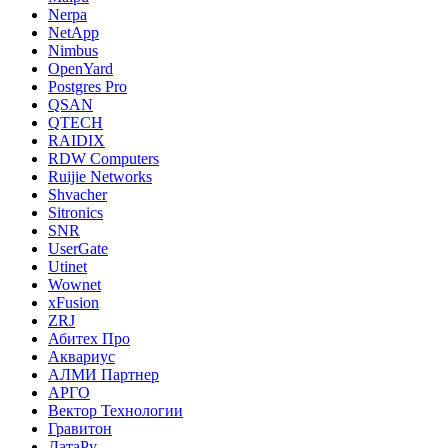
Nerpa
NetApp
Nimbus
OpenYard
Postgres Pro
QSAN
QTECH
RAIDIX
RDW Computers
Ruijie Networks
Shvacher
Sitronics
SNR
UserGate
Utinet
Wownet
xFusion
ZRJ
Абитех Про
Аквариус
АЛМИ Партнер
АРГО
Вектор Технологии
Гравитон
ДатаРу