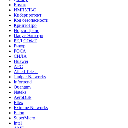
Ермак
ИМПУЛЬС
Киберпротект
Код безопасности
КриптоПро
Норси-Транс
Парус Электро
РЕД СОФТ
Рикор
РОСА
СИЛА
Huawei
APC
Allied Telesis
Juniper Networks
Infortrend
Quantum
Nateks
AeroDisk
Eltex
Extreme Networks
Eaton
SuperMicro
Intel