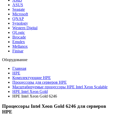
AMD
ASUS
Seagate
Microsoft
QNAP
Synology
Western Digital
QLogic
Brocade
Emulex
Mellanox
Finisar
Оборудование
Главная
HPE
Комплектующие HPE
Процессоры для серверов HPE
Масштабируемые процессоры HPE Intel Xeon Scalable
HPE Intel Xeon Gold
HPE Intel Xeon Gold 6246
Процессоры Intel Xeon Gold 6246 для серверов
HPE