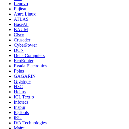
Lenovo
Fujitsu
Astra Linux
ATLAS
BaseAtl
BAUM
Cisco
Crusader
CyberPower
DCN
Delta Computers
EcoRouter
Evada Electronics
Fplus
GAGARIN
Gigabyte
H3C
Helius
ICL Техно
Infotecs
Inspur
IQTools
iRU
IVA Technologies
Maipu