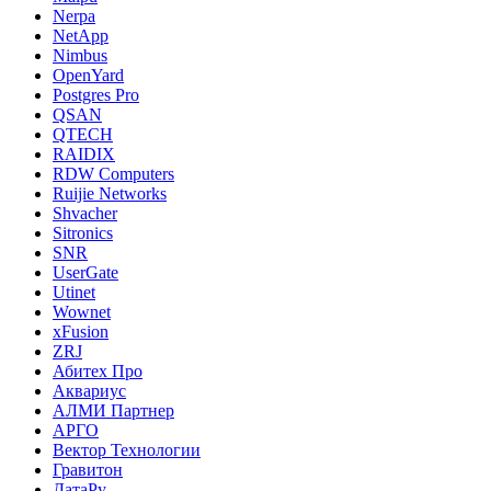
Nerpa
NetApp
Nimbus
OpenYard
Postgres Pro
QSAN
QTECH
RAIDIX
RDW Computers
Ruijie Networks
Shvacher
Sitronics
SNR
UserGate
Utinet
Wownet
xFusion
ZRJ
Абитех Про
Аквариус
АЛМИ Партнер
АРГО
Вектор Технологии
Гравитон
ДатаРу