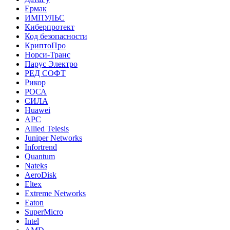
Ермак
ИМПУЛЬС
Киберпротект
Код безопасности
КриптоПро
Норси-Транс
Парус Электро
РЕД СОФТ
Рикор
РОСА
СИЛА
Huawei
APC
Allied Telesis
Juniper Networks
Infortrend
Quantum
Nateks
AeroDisk
Eltex
Extreme Networks
Eaton
SuperMicro
Intel