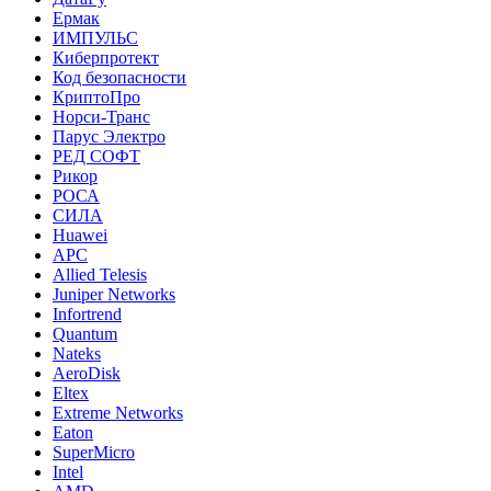
Ермак
ИМПУЛЬС
Киберпротект
Код безопасности
КриптоПро
Норси-Транс
Парус Электро
РЕД СОФТ
Рикор
РОСА
СИЛА
Huawei
APC
Allied Telesis
Juniper Networks
Infortrend
Quantum
Nateks
AeroDisk
Eltex
Extreme Networks
Eaton
SuperMicro
Intel