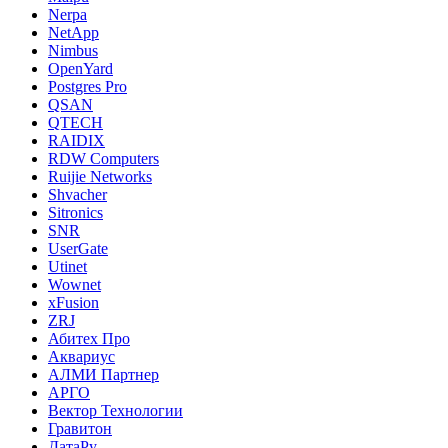
Nerpa
NetApp
Nimbus
OpenYard
Postgres Pro
QSAN
QTECH
RAIDIX
RDW Computers
Ruijie Networks
Shvacher
Sitronics
SNR
UserGate
Utinet
Wownet
xFusion
ZRJ
Абитех Про
Аквариус
АЛМИ Партнер
АРГО
Вектор Технологии
Гравитон
ДатаРу