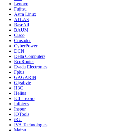
Lenovo
Fujitsu
Astra Linux
ATLAS
BaseAtl
BAUM
Cisco
Crusader
CyberPower
DCN
Delta Computers
EcoRouter
Evada Electronics
Fplus
GAGARIN
Gigabyte
H3C
Helius
ICL Техно
Infotecs
Inspur
IQTools
iRU
IVA Technologies
Maipu