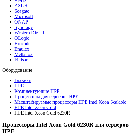
AMD
ASUS
Seagate
Microsoft
QNAP
Synology
Western Digital
QLogic
Brocade
Emulex
Mellanox
Finisar
Оборудование
Главная
HPE
Комплектующие HPE
Процессоры для серверов HPE
Масштабируемые процессоры HPE Intel Xeon Scalable
HPE Intel Xeon Gold
HPE Intel Xeon Gold 6230R
Процессоры Intel Xeon Gold 6230R для серверов
HPE