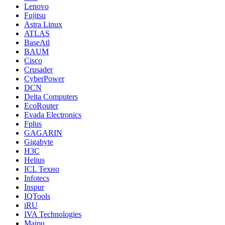
Lenovo
Fujitsu
Astra Linux
ATLAS
BaseAtl
BAUM
Cisco
Crusader
CyberPower
DCN
Delta Computers
EcoRouter
Evada Electronics
Fplus
GAGARIN
Gigabyte
H3C
Helius
ICL Техно
Infotecs
Inspur
IQTools
iRU
IVA Technologies
Maipu