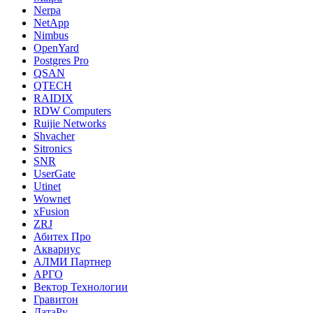
Nerpa
NetApp
Nimbus
OpenYard
Postgres Pro
QSAN
QTECH
RAIDIX
RDW Computers
Ruijie Networks
Shvacher
Sitronics
SNR
UserGate
Utinet
Wownet
xFusion
ZRJ
Абитех Про
Аквариус
АЛМИ Партнер
АРГО
Вектор Технологии
Гравитон
ДатаРу