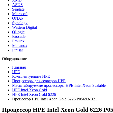
AMD
ASUS
Seagate
Microsoft
QNAP
Synology
Western Digital
QLogic
Brocade
Emulex
Mellanox
Finisar
Оборудование
Главная
HPE
Комплектующие HPE
Процессоры для серверов HPE
Масштабируемые процессоры HPE Intel Xeon Scalable
HPE Intel Xeon Gold
HPE Intel Xeon Gold 6226
Процессор HPE Intel Xeon Gold 6226 P05693-B21
Процессор HPE Intel Xeon Gold 6226
P05