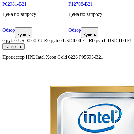
P02981-B21
P12708-B21
Цена по запросу
Цена по запросу
Обзор
Обзор
Купить
Купить
0 руб.
0 USD
0.00 EUR
0 руб.
0 USD
0.00 EUR
0 руб.
0 USD
0.00 E
×
Закрыть
Процессор HPE Intel Xeon Gold 6226 P05693-B21