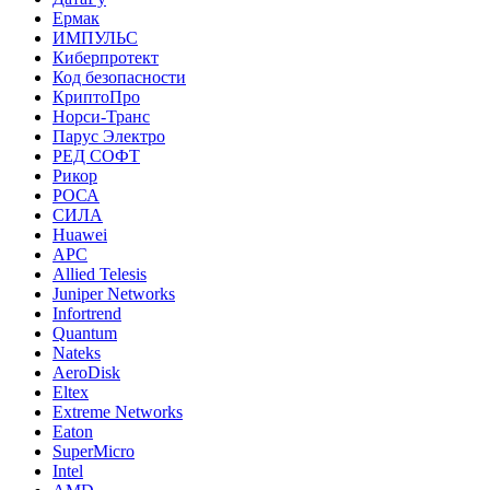
Ермак
ИМПУЛЬС
Киберпротект
Код безопасности
КриптоПро
Норси-Транс
Парус Электро
РЕД СОФТ
Рикор
РОСА
СИЛА
Huawei
APC
Allied Telesis
Juniper Networks
Infortrend
Quantum
Nateks
AeroDisk
Eltex
Extreme Networks
Eaton
SuperMicro
Intel