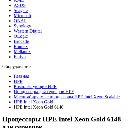
AMD
ASUS
Seagate
Microsoft
QNAP
Synology
Western Digital
QLogic
Brocade
Emulex
Mellanox
Finisar
Оборудование
Главная
HPE
Комплектующие HPE
Процессоры для серверов HPE
Масштабируемые процессоры HPE Intel Xeon Scalable
HPE Intel Xeon Gold
HPE Intel Xeon Gold 6148
Процессоры HPE Intel Xeon Gold 6148
для серверов