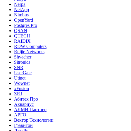
Nerpa
NetApp
Nimbus
OpenYard
Postgres Pro
QSAN
QTECH
RAIDIX
RDW Computers
Ruijie Networks
Shvacher
Sitronics
SNR
UserGate
Utinet
Wownet
xFusion
ZRJ
Абитех Про
Аквариус
АЛМИ Партнер
АРГО
Вектор Технологии
Гравитон
ДатаРу