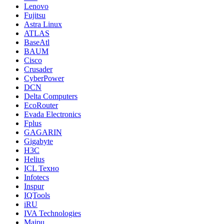
Lenovo
Fujitsu
Astra Linux
ATLAS
BaseAtl
BAUM
Cisco
Crusader
CyberPower
DCN
Delta Computers
EcoRouter
Evada Electronics
Fplus
GAGARIN
Gigabyte
H3C
Helius
ICL Техно
Infotecs
Inspur
IQTools
iRU
IVA Technologies
Maipu