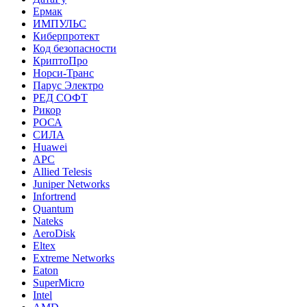
Ермак
ИМПУЛЬС
Киберпротект
Код безопасности
КриптоПро
Норси-Транс
Парус Электро
РЕД СОФТ
Рикор
РОСА
СИЛА
Huawei
APC
Allied Telesis
Juniper Networks
Infortrend
Quantum
Nateks
AeroDisk
Eltex
Extreme Networks
Eaton
SuperMicro
Intel