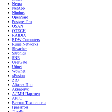
Nerpa
NetApp
Nimbus
OpenYard
Postgres Pro
QSAN
QTECH
RAIDIX
RDW Computers
Ruijie Networks
Shvacher
Sitronics
SNR
UserGate
Utinet
Wownet
xFusion
ZRJ
Абитех Про
Аквариус
АЛМИ Партнер
АРГО
Вектор Технологии
Гравитон
ДатаРу