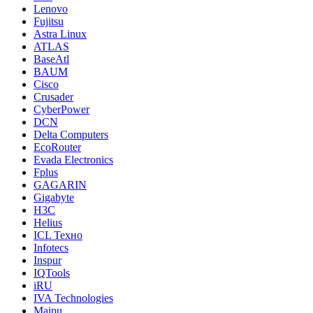
Lenovo
Fujitsu
Astra Linux
ATLAS
BaseAtl
BAUM
Cisco
Crusader
CyberPower
DCN
Delta Computers
EcoRouter
Evada Electronics
Fplus
GAGARIN
Gigabyte
H3C
Helius
ICL Техно
Infotecs
Inspur
IQTools
iRU
IVA Technologies
Maipu