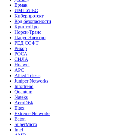
Ермак
ИМПУЛЬС
Киберпротект
Код безопасности
КриптоПро
Норси-Транс
Парус Электро
РЕД СОФТ
Рикор
РОСА
СИЛА
Huawei
APC
Allied Telesis
Juniper Networks
Infortrend
Quantum
Nateks
AeroDisk
Eltex
Extreme Networks
Eaton
SuperMicro
Intel