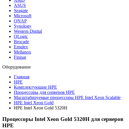
AMD
ASUS
Seagate
Microsoft
QNAP
Synology
Western Digital
QLogic
Brocade
Emulex
Mellanox
Finisar
Оборудование
Главная
HPE
Комплектующие HPE
Процессоры для серверов HPE
Масштабируемые процессоры HPE Intel Xeon Scalable
HPE Intel Xeon Gold
HPE Intel Xeon Gold 5320H
Процессоры Intel Xeon Gold 5320H для серверов
HPE