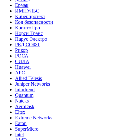
Ермак
ИМПУЛЬС
Киберпротект
Код безопасности
КриптоПро
Норси-Транс
Парус Электро
РЕД СОФТ
Рикор
РОСА
СИЛА
Huawei
APC
Allied Telesis
Juniper Networks
Infortrend
Quantum
Nateks
AeroDisk
Eltex
Extreme Networks
Eaton
SuperMicro
Intel