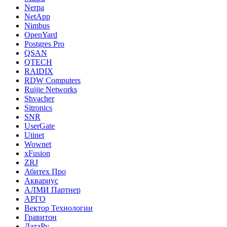
Nerpa
NetApp
Nimbus
OpenYard
Postgres Pro
QSAN
QTECH
RAIDIX
RDW Computers
Ruijie Networks
Shvacher
Sitronics
SNR
UserGate
Utinet
Wownet
xFusion
ZRJ
Абитех Про
Аквариус
АЛМИ Партнер
АРГО
Вектор Технологии
Гравитон
ДатаРу