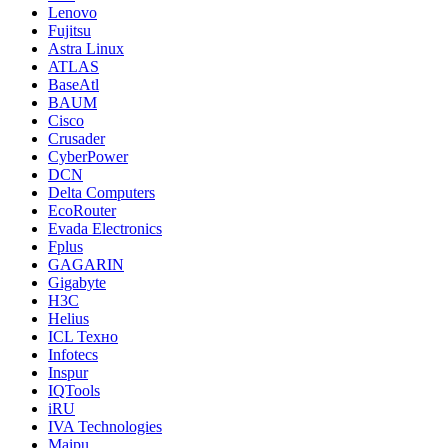
Lenovo
Fujitsu
Astra Linux
ATLAS
BaseAtl
BAUM
Cisco
Crusader
CyberPower
DCN
Delta Computers
EcoRouter
Evada Electronics
Fplus
GAGARIN
Gigabyte
H3C
Helius
ICL Техно
Infotecs
Inspur
IQTools
iRU
IVA Technologies
Maipu