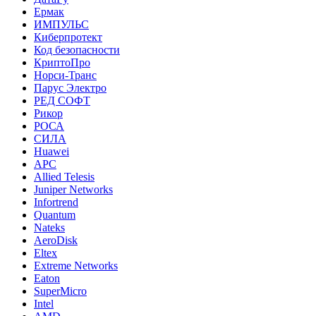
Ермак
ИМПУЛЬС
Киберпротект
Код безопасности
КриптоПро
Норси-Транс
Парус Электро
РЕД СОФТ
Рикор
РОСА
СИЛА
Huawei
APC
Allied Telesis
Juniper Networks
Infortrend
Quantum
Nateks
AeroDisk
Eltex
Extreme Networks
Eaton
SuperMicro
Intel