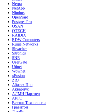
Nerpa
NetApp
Nimbus
OpenYard
Postgres Pro
QSAN
QTECH
RAIDIX
RDW Computers
Ruijie Networks
Shvacher
Sitronics
SNR
UserGate
Utinet
Wownet
xFusion
ZRJ
Абитех Про
Аквариус
АЛМИ Партнер
АРГО
Вектор Технологии
Гравитон
ДатаРу