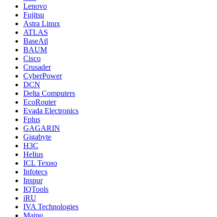
Lenovo
Fujitsu
Astra Linux
ATLAS
BaseAtl
BAUM
Cisco
Crusader
CyberPower
DCN
Delta Computers
EcoRouter
Evada Electronics
Fplus
GAGARIN
Gigabyte
H3C
Helius
ICL Техно
Infotecs
Inspur
IQTools
iRU
IVA Technologies
Maipu