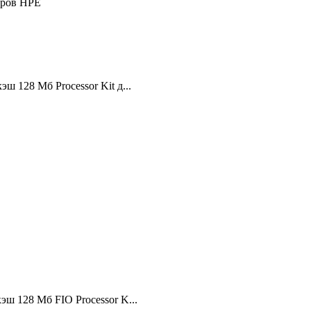
веров HPE
ш 128 Мб Processor Kit д...
эш 128 Мб FIO Processor K...