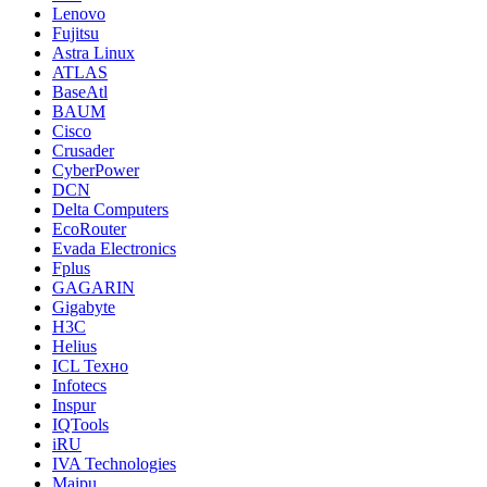
Lenovo
Fujitsu
Astra Linux
ATLAS
BaseAtl
BAUM
Cisco
Crusader
CyberPower
DCN
Delta Computers
EcoRouter
Evada Electronics
Fplus
GAGARIN
Gigabyte
H3C
Helius
ICL Техно
Infotecs
Inspur
IQTools
iRU
IVA Technologies
Maipu