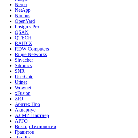
Nerpa
NetApp
Nimbus
OpenYard
Postgres Pro
QSAN
QTECH
RAIDIX
RDW Computers
Ruijie Networks
Shvacher
Sitronics
SNR
UserGate
Utinet
Wownet
xFusion
ZRJ
Абитех Про
Аквариус
АЛМИ Партнер
АРГО
Вектор Технологии
Гравитон
ДатаРу