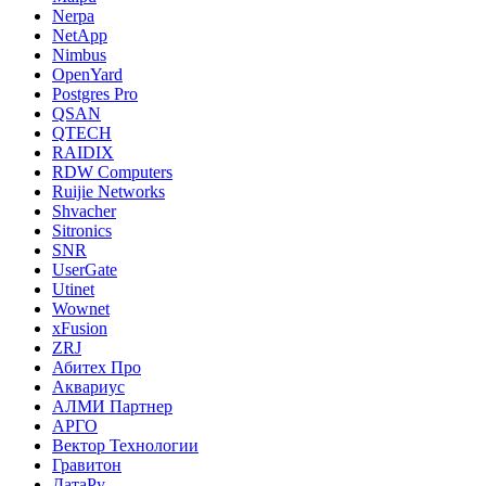
Nerpa
NetApp
Nimbus
OpenYard
Postgres Pro
QSAN
QTECH
RAIDIX
RDW Computers
Ruijie Networks
Shvacher
Sitronics
SNR
UserGate
Utinet
Wownet
xFusion
ZRJ
Абитех Про
Аквариус
АЛМИ Партнер
АРГО
Вектор Технологии
Гравитон
ДатаРу