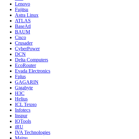
Lenovo
Fujitsu
Astra Linux
ATLAS
BaseAtl
BAUM
Cisco
Crusader
CyberPower
DCN
Delta Computers
EcoRouter
Evada Electronics
Fplus
GAGARIN
Gigabyte
H3C
Helius
ICL Техно
Infotecs
Inspur
IQTools
iRU
IVA Technologies
Maipu