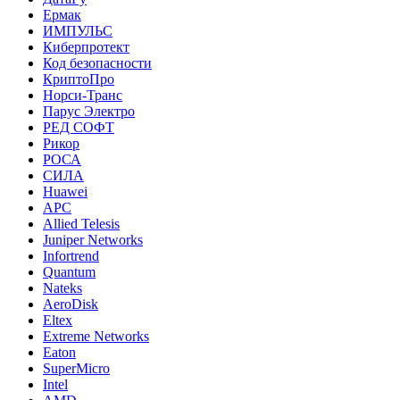
Ермак
ИМПУЛЬС
Киберпротект
Код безопасности
КриптоПро
Норси-Транс
Парус Электро
РЕД СОФТ
Рикор
РОСА
СИЛА
Huawei
APC
Allied Telesis
Juniper Networks
Infortrend
Quantum
Nateks
AeroDisk
Eltex
Extreme Networks
Eaton
SuperMicro
Intel