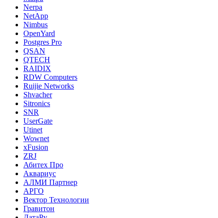
Nerpa
NetApp
Nimbus
OpenYard
Postgres Pro
QSAN
QTECH
RAIDIX
RDW Computers
Ruijie Networks
Shvacher
Sitronics
SNR
UserGate
Utinet
Wownet
xFusion
ZRJ
Абитех Про
Аквариус
АЛМИ Партнер
АРГО
Вектор Технологии
Гравитон
ДатаРу