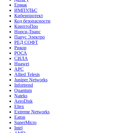
Ермак
ИМПУЛЬС
Киберпротект
Код безопасности
КриптоПро
Норси-Транс
Парус Электро
РЕД СОФТ
Рикор
РОСА
СИЛА
Huawei
APC
Allied Telesis
Juniper Networks
Infortrend
Quantum
Nateks
AeroDisk
Eltex
Extreme Networks
Eaton
SuperMicro
Intel