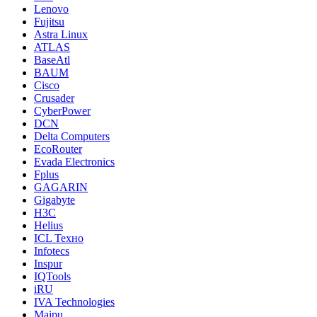
Lenovo
Fujitsu
Astra Linux
ATLAS
BaseAtl
BAUM
Cisco
Crusader
CyberPower
DCN
Delta Computers
EcoRouter
Evada Electronics
Fplus
GAGARIN
Gigabyte
H3C
Helius
ICL Техно
Infotecs
Inspur
IQTools
iRU
IVA Technologies
Maipu