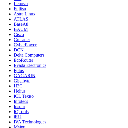
Lenovo
Fujitsu
Astra Linux
ATLAS
BaseAtl
BAUM
Cisco
Crusader
CyberPower
DCN
Delta Computers
EcoRouter
Evada Electronics
Fplus
GAGARIN
Gigabyte
H3C
Helius
ICL Техно
Infotecs
Inspur
IQTools
iRU
IVA Technologies
Maipu