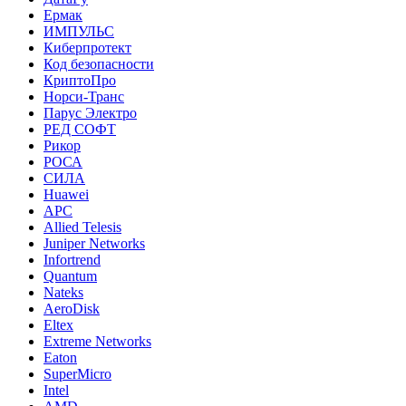
Ермак
ИМПУЛЬС
Киберпротект
Код безопасности
КриптоПро
Норси-Транс
Парус Электро
РЕД СОФТ
Рикор
РОСА
СИЛА
Huawei
APC
Allied Telesis
Juniper Networks
Infortrend
Quantum
Nateks
AeroDisk
Eltex
Extreme Networks
Eaton
SuperMicro
Intel