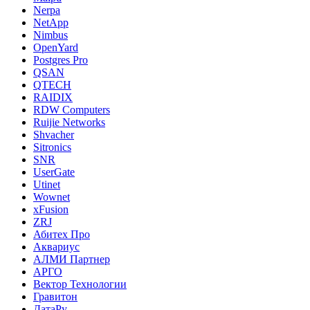
Nerpa
NetApp
Nimbus
OpenYard
Postgres Pro
QSAN
QTECH
RAIDIX
RDW Computers
Ruijie Networks
Shvacher
Sitronics
SNR
UserGate
Utinet
Wownet
xFusion
ZRJ
Абитех Про
Аквариус
АЛМИ Партнер
АРГО
Вектор Технологии
Гравитон
ДатаРу