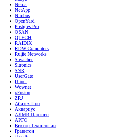
Nerpa
NetApp
Nimbus
OpenYard
Postgres Pro
QSAN
QTECH
RAIDIX
RDW Computers
Ruijie Networks
Shvacher
Sitronics
SNR
UserGate
Utinet
Wownet
xFusion
ZRJ
Абитех Про
Аквариус
АЛМИ Партнер
АРГО
Вектор Технологии
Гравитон
ДатаРу