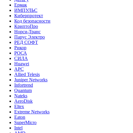
Ермак
ИМПУЛЬС
Киберпротект
Код безопасности
КриптоПро
Норси-Транс
Парус Электро
РЕД СОФТ
Рикор
РОСА
СИЛА
Huawei
APC
Allied Telesis
Juniper Networks
Infortrend
Quantum
Nateks
AeroDisk
Eltex
Extreme Networks
Eaton
SuperMicro
Intel