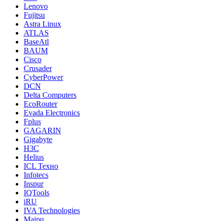
Lenovo
Fujitsu
Astra Linux
ATLAS
BaseAtl
BAUM
Cisco
Crusader
CyberPower
DCN
Delta Computers
EcoRouter
Evada Electronics
Fplus
GAGARIN
Gigabyte
H3C
Helius
ICL Техно
Infotecs
Inspur
IQTools
iRU
IVA Technologies
Maipu