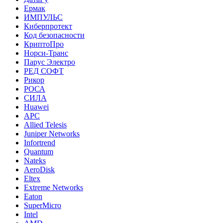
Ермак
ИМПУЛЬС
Киберпротект
Код безопасности
КриптоПро
Норси-Транс
Парус Электро
РЕД СОФТ
Рикор
РОСА
СИЛА
Huawei
APC
Allied Telesis
Juniper Networks
Infortrend
Quantum
Nateks
AeroDisk
Eltex
Extreme Networks
Eaton
SuperMicro
Intel