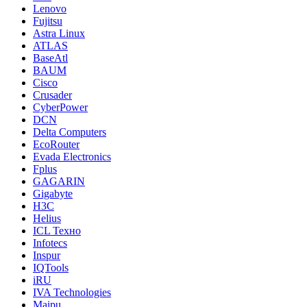
Lenovo
Fujitsu
Astra Linux
ATLAS
BaseAtl
BAUM
Cisco
Crusader
CyberPower
DCN
Delta Computers
EcoRouter
Evada Electronics
Fplus
GAGARIN
Gigabyte
H3C
Helius
ICL Техно
Infotecs
Inspur
IQTools
iRU
IVA Technologies
Maipu