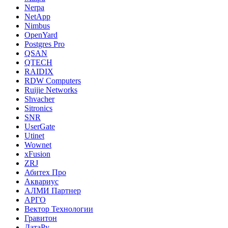
Nerpa
NetApp
Nimbus
OpenYard
Postgres Pro
QSAN
QTECH
RAIDIX
RDW Computers
Ruijie Networks
Shvacher
Sitronics
SNR
UserGate
Utinet
Wownet
xFusion
ZRJ
Абитех Про
Аквариус
АЛМИ Партнер
АРГО
Вектор Технологии
Гравитон
ДатаРу