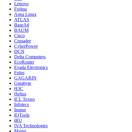
Lenovo
Fujitsu
Astra Linux
ATLAS
BaseAtl
BAUM
Cisco
Crusader
CyberPower
DCN
Delta Computers
EcoRouter
Evada Electronics
Fplus
GAGARIN
Gigabyte
H3C
Helius
ICL Техно
Infotecs
Inspur
IQTools
iRU
IVA Technologies
Maipu