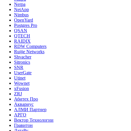
Nerpa
NetApp
Nimbus
OpenYard
Postgres Pro
QSAN
QTECH
RAIDIX
RDW Computers
Ruijie Networks
Shvacher
Sitronics
SNR
UserGate
Utinet
Wownet
xFusion
ZRJ
Абитех Про
Аквариус
АЛМИ Партнер
АРГО
Вектор Технологии
Гравитон
ДатаРу