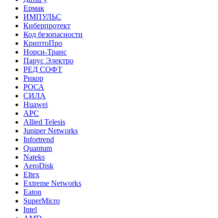
Ермак
ИМПУЛЬС
Киберпротект
Код безопасности
КриптоПро
Норси-Транс
Парус Электро
РЕД СОФТ
Рикор
РОСА
СИЛА
Huawei
APC
Allied Telesis
Juniper Networks
Infortrend
Quantum
Nateks
AeroDisk
Eltex
Extreme Networks
Eaton
SuperMicro
Intel