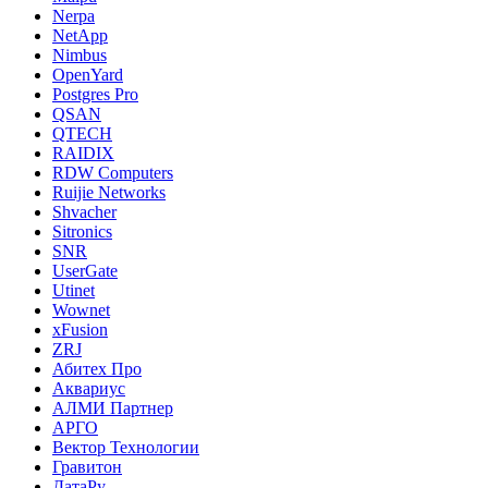
Nerpa
NetApp
Nimbus
OpenYard
Postgres Pro
QSAN
QTECH
RAIDIX
RDW Computers
Ruijie Networks
Shvacher
Sitronics
SNR
UserGate
Utinet
Wownet
xFusion
ZRJ
Абитех Про
Аквариус
АЛМИ Партнер
АРГО
Вектор Технологии
Гравитон
ДатаРу