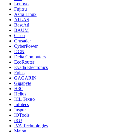
Lenovo
Fujitsu
Astra Linux
ATLAS
BaseAtl
BAUM
Cisco
Crusader
CyberPower
DCN
Delta Computers
EcoRouter
Evada Electronics
Fplus
GAGARIN
Gigabyte
H3C
Helius
ICL Техно
Infotecs
Inspur
IQTools
iRU
IVA Technologies
Maipu