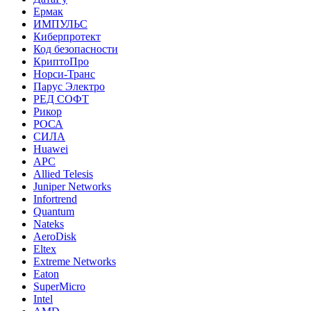
Ермак
ИМПУЛЬС
Киберпротект
Код безопасности
КриптоПро
Норси-Транс
Парус Электро
РЕД СОФТ
Рикор
РОСА
СИЛА
Huawei
APC
Allied Telesis
Juniper Networks
Infortrend
Quantum
Nateks
AeroDisk
Eltex
Extreme Networks
Eaton
SuperMicro
Intel