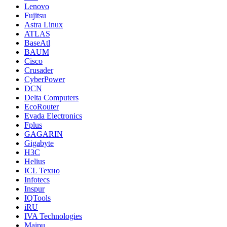
Lenovo
Fujitsu
Astra Linux
ATLAS
BaseAtl
BAUM
Cisco
Crusader
CyberPower
DCN
Delta Computers
EcoRouter
Evada Electronics
Fplus
GAGARIN
Gigabyte
H3C
Helius
ICL Техно
Infotecs
Inspur
IQTools
iRU
IVA Technologies
Maipu