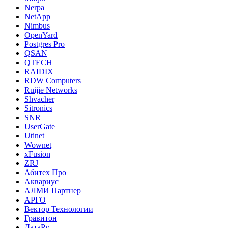
Nerpa
NetApp
Nimbus
OpenYard
Postgres Pro
QSAN
QTECH
RAIDIX
RDW Computers
Ruijie Networks
Shvacher
Sitronics
SNR
UserGate
Utinet
Wownet
xFusion
ZRJ
Абитех Про
Аквариус
АЛМИ Партнер
АРГО
Вектор Технологии
Гравитон
ДатаРу