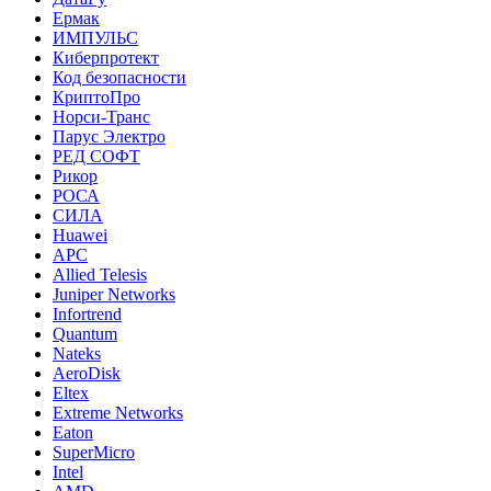
Ермак
ИМПУЛЬС
Киберпротект
Код безопасности
КриптоПро
Норси-Транс
Парус Электро
РЕД СОФТ
Рикор
РОСА
СИЛА
Huawei
APC
Allied Telesis
Juniper Networks
Infortrend
Quantum
Nateks
AeroDisk
Eltex
Extreme Networks
Eaton
SuperMicro
Intel