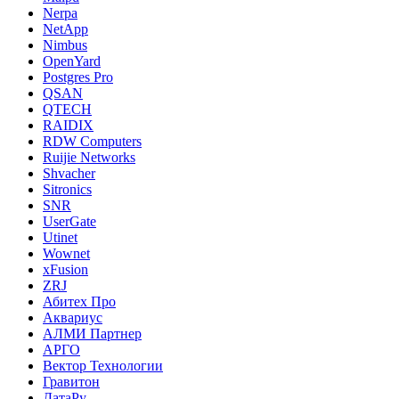
Nerpa
NetApp
Nimbus
OpenYard
Postgres Pro
QSAN
QTECH
RAIDIX
RDW Computers
Ruijie Networks
Shvacher
Sitronics
SNR
UserGate
Utinet
Wownet
xFusion
ZRJ
Абитех Про
Аквариус
АЛМИ Партнер
АРГО
Вектор Технологии
Гравитон
ДатаРу