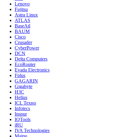
Lenovo
Fujitsu
Astra Linux
ATLAS
BaseAtl
BAUM
Cisco
Crusader
CyberPower
DCN
Delta Computers
EcoRouter
Evada Electronics
Fplus
GAGARIN
Gigabyte
H3C
Helius
ICL Техно
Infotecs
Inspur
IQTools
iRU
IVA Technologies
Maipu