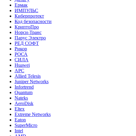
Ермак
ИМПУЛЬС
Киберпротект
Код безопасности
КриптоПро
Норси-Транс
Парус Электро
РЕД СОФТ
Рикор
РОСА
СИЛА
Huawei
APC
Allied Telesis
Juniper Networks
Infortrend
Quantum
Nateks
AeroDisk
Eltex
Extreme Networks
Eaton
SuperMicro
Intel