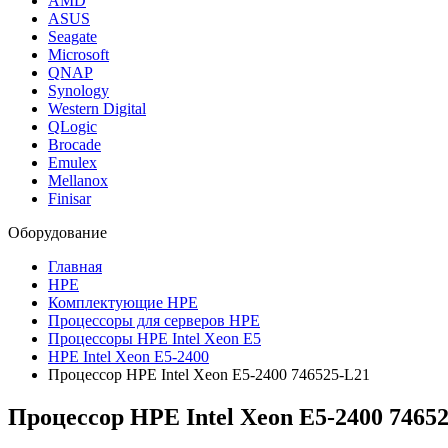
AMD
ASUS
Seagate
Microsoft
QNAP
Synology
Western Digital
QLogic
Brocade
Emulex
Mellanox
Finisar
Оборудование
Главная
HPE
Комплектующие HPE
Процессоры для серверов HPE
Процессоры HPE Intel Xeon E5
HPE Intel Xeon E5-2400
Процессор HPE Intel Xeon E5-2400 746525-L21
Процессор HPE Intel Xeon E5-2400 7465