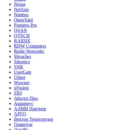
Nerpa
NetApp
Nimbus
OpenYard
Postgres Pro
QSAN
QTECH
RAIDIX
RDW Computers
Ruijie Networks
Shvacher
Sitronics
SNR
UserGate
Utinet
Wownet
xFusion
ZRJ
Абитех Про
Аквариус
АЛМИ Партнер
АРГО
Вектор Технологии
Гравитон
ДатаРу