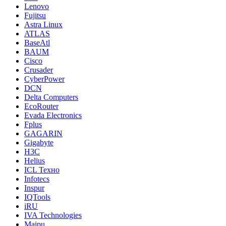
Lenovo
Fujitsu
Astra Linux
ATLAS
BaseAtl
BAUM
Cisco
Crusader
CyberPower
DCN
Delta Computers
EcoRouter
Evada Electronics
Fplus
GAGARIN
Gigabyte
H3C
Helius
ICL Техно
Infotecs
Inspur
IQTools
iRU
IVA Technologies
Maipu