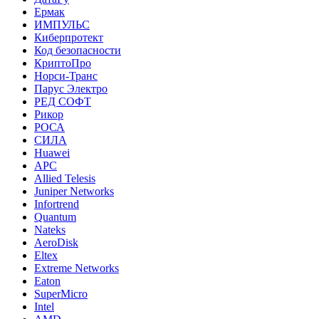
Ермак
ИМПУЛЬС
Киберпротект
Код безопасности
КриптоПро
Норси-Транс
Парус Электро
РЕД СОФТ
Рикор
РОСА
СИЛА
Huawei
APC
Allied Telesis
Juniper Networks
Infortrend
Quantum
Nateks
AeroDisk
Eltex
Extreme Networks
Eaton
SuperMicro
Intel