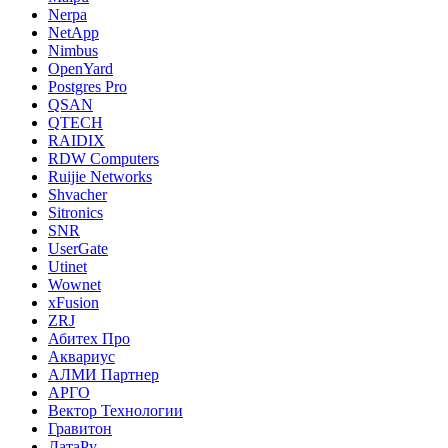
Nerpa
NetApp
Nimbus
OpenYard
Postgres Pro
QSAN
QTECH
RAIDIX
RDW Computers
Ruijie Networks
Shvacher
Sitronics
SNR
UserGate
Utinet
Wownet
xFusion
ZRJ
Абитех Про
Аквариус
АЛМИ Партнер
АРГО
Вектор Технологии
Гравитон
ДатаРу