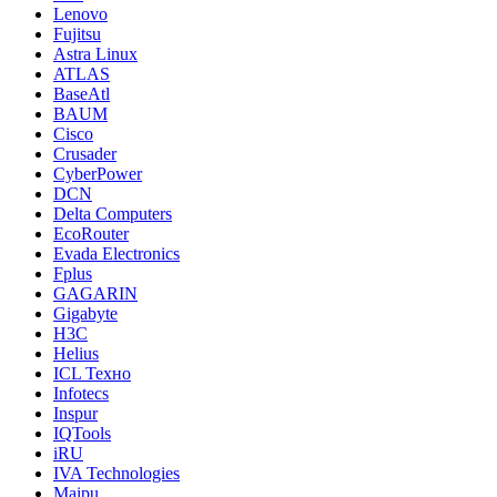
Lenovo
Fujitsu
Astra Linux
ATLAS
BaseAtl
BAUM
Cisco
Crusader
CyberPower
DCN
Delta Computers
EcoRouter
Evada Electronics
Fplus
GAGARIN
Gigabyte
H3C
Helius
ICL Техно
Infotecs
Inspur
IQTools
iRU
IVA Technologies
Maipu