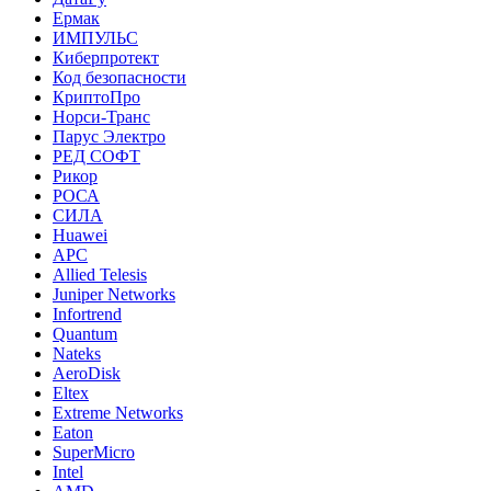
Ермак
ИМПУЛЬС
Киберпротект
Код безопасности
КриптоПро
Норси-Транс
Парус Электро
РЕД СОФТ
Рикор
РОСА
СИЛА
Huawei
APC
Allied Telesis
Juniper Networks
Infortrend
Quantum
Nateks
AeroDisk
Eltex
Extreme Networks
Eaton
SuperMicro
Intel