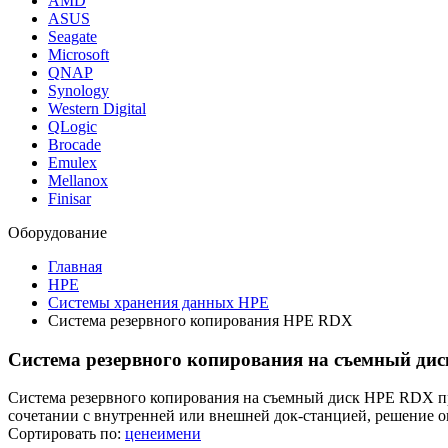
AMD
ASUS
Seagate
Microsoft
QNAP
Synology
Western Digital
QLogic
Brocade
Emulex
Mellanox
Finisar
Оборудование
Главная
HPE
Системы хранения данных HPE
Система резервного копирования HPE RDX
Система резервного копирования на съемный ди
Система резервного копирования на съемный диск HPE RDX пр
сочетании с внутренней или внешней док-станцией, решение 
Сортировать по:
цене
имени