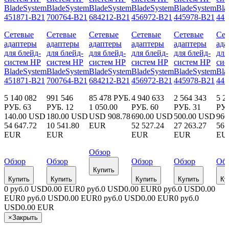
Сетевые
Сетевые
Сетевые
Сетевые
Сетевые
Сет
адаптеры
адаптеры
адаптеры
адаптеры
адаптеры
ада
для блейд-
для блейд-
для блейд-
для блейд-
для блейд-
для
систем HP
систем HP
систем HP
систем HP
систем HP
сис
BladeSystem
BladeSystem
BladeSystem
BladeSystem
BladeSystem
Bla
451871-B21
700764-B21
684212-B21
456972-B21
445978-B21
447
5 140 082
991 546
85 478 РУБ.
4 940 633
2 564 343
5 2
РУБ.
63
РУБ.
12
1 050.00
РУБ.
60
РУБ.
31
РУБ
140.00 USD
180.00 USD
USD
908.78
690.00 USD
500.00 USD
960
54 647.72
10 541.80
EUR
52 527.24
27 263.27
56 
EUR
EUR
EUR
EUR
EU
Обзор
Обзор
Обзор
Обзор
Обзор
Об
Купить
Купить
Купить
Купить
Купить
Ку
0 руб.
0 USD
0.00 EUR
0 руб.
0 USD
0.00 EUR
0 руб.
0 USD
0.00
EUR
0 руб.
0 USD
0.00 EUR
0 руб.
0 USD
0.00 EUR
0 руб.
0
USD
0.00 EUR
×
Закрыть