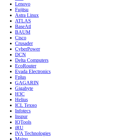
Lenovo
Fujitsu
Astra Linux
ATLAS
BaseAtl
BAUM
Cisco
Crusader
CyberPower
DCN
Delta Computers
EcoRouter
Evada Electronics
Fplus
GAGARIN
Gigabyte
H3C
Helius
ICL Техно
Infotecs
Inspur
IQTools
iRU
IVA Technologies
Maipu