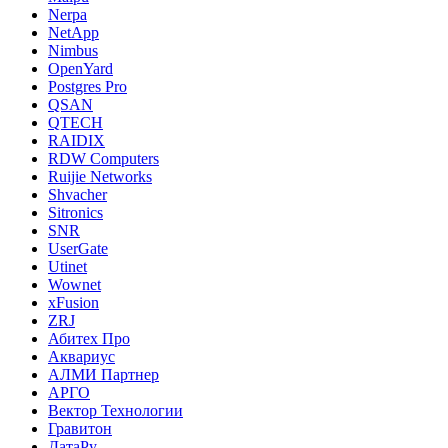
Nerpa
NetApp
Nimbus
OpenYard
Postgres Pro
QSAN
QTECH
RAIDIX
RDW Computers
Ruijie Networks
Shvacher
Sitronics
SNR
UserGate
Utinet
Wownet
xFusion
ZRJ
Абитех Про
Аквариус
АЛМИ Партнер
АРГО
Вектор Технологии
Гравитон
ДатаРу