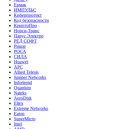
Ермак
ИМПУЛЬС
Киберпротект
Код безопасности
КриптоПро
Норси-Транс
Парус Электро
РЕД СОФТ
Рикор
РОСА
СИЛА
Huawei
APC
Allied Telesis
Juniper Networks
Infortrend
Quantum
Nateks
AeroDisk
Eltex
Extreme Networks
Eaton
SuperMicro
Intel