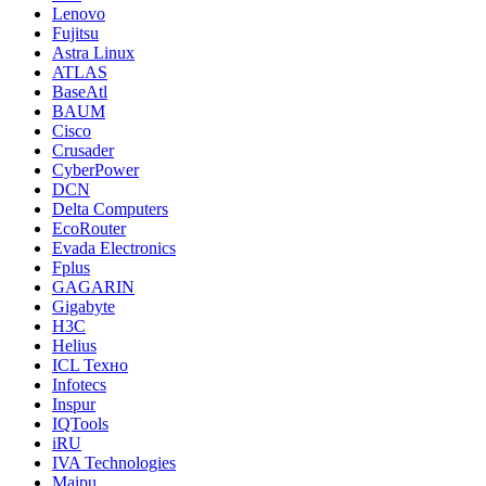
Lenovo
Fujitsu
Astra Linux
ATLAS
BaseAtl
BAUM
Cisco
Crusader
CyberPower
DCN
Delta Computers
EcoRouter
Evada Electronics
Fplus
GAGARIN
Gigabyte
H3C
Helius
ICL Техно
Infotecs
Inspur
IQTools
iRU
IVA Technologies
Maipu