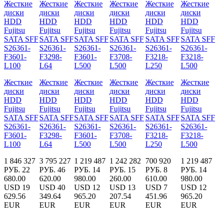
Жесткие
Жесткие
Жесткие
Жесткие
Жесткие
Жесткие
диски
диски
диски
диски
диски
диски
HDD
HDD
HDD
HDD
HDD
HDD
Fujitsu
Fujitsu
Fujitsu
Fujitsu
Fujitsu
Fujitsu
SATA SFF
SATA SFF
SATA SFF
SATA SFF
SATA SFF
SATA SFF
S26361-
S26361-
S26361-
S26361-
S26361-
S26361-
F3601-
F3298-
F3601-
F3708-
F3218-
F3218-
L100
L64
L500
L500
L250
L500
1 846 327
3 795 227
1 219 487
1 242 282
700 920
1 219 487
РУБ.
22
РУБ.
46
РУБ.
14
РУБ.
15
РУБ.
8
РУБ.
14
680.00
620.00
980.00
260.00
610.00
980.00
USD
19
USD
40
USD
12
USD
13
USD
7
USD
12
629.56
349.64
965.20
207.54
451.96
965.20
EUR
EUR
EUR
EUR
EUR
EUR