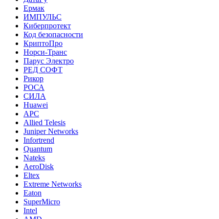
Ермак
ИМПУЛЬС
Киберпротект
Код безопасности
КриптоПро
Норси-Транс
Парус Электро
РЕД СОФТ
Рикор
РОСА
СИЛА
Huawei
APC
Allied Telesis
Juniper Networks
Infortrend
Quantum
Nateks
AeroDisk
Eltex
Extreme Networks
Eaton
SuperMicro
Intel