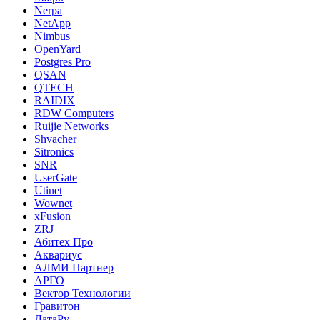
Nerpa
NetApp
Nimbus
OpenYard
Postgres Pro
QSAN
QTECH
RAIDIX
RDW Computers
Ruijie Networks
Shvacher
Sitronics
SNR
UserGate
Utinet
Wownet
xFusion
ZRJ
Абитех Про
Аквариус
АЛМИ Партнер
АРГО
Вектор Технологии
Гравитон
ДатаРу