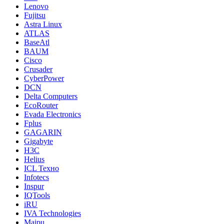
Lenovo
Fujitsu
Astra Linux
ATLAS
BaseAtl
BAUM
Cisco
Crusader
CyberPower
DCN
Delta Computers
EcoRouter
Evada Electronics
Fplus
GAGARIN
Gigabyte
H3C
Helius
ICL Техно
Infotecs
Inspur
IQTools
iRU
IVA Technologies
Maipu