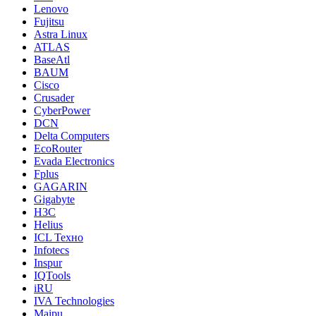
Lenovo
Fujitsu
Astra Linux
ATLAS
BaseAtl
BAUM
Cisco
Crusader
CyberPower
DCN
Delta Computers
EcoRouter
Evada Electronics
Fplus
GAGARIN
Gigabyte
H3C
Helius
ICL Техно
Infotecs
Inspur
IQTools
iRU
IVA Technologies
Maipu