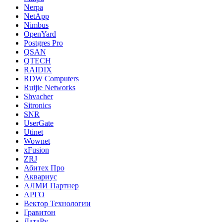
Nerpa
NetApp
Nimbus
OpenYard
Postgres Pro
QSAN
QTECH
RAIDIX
RDW Computers
Ruijie Networks
Shvacher
Sitronics
SNR
UserGate
Utinet
Wownet
xFusion
ZRJ
Абитех Про
Аквариус
АЛМИ Партнер
АРГО
Вектор Технологии
Гравитон
ДатаРу