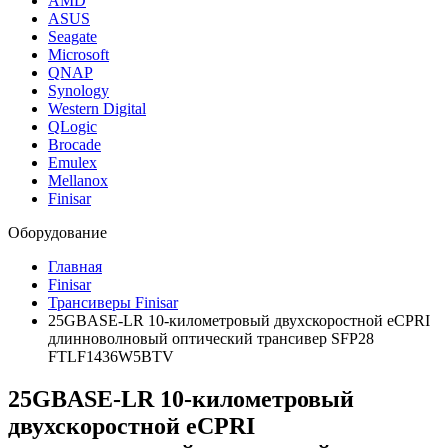
AMD
ASUS
Seagate
Microsoft
QNAP
Synology
Western Digital
QLogic
Brocade
Emulex
Mellanox
Finisar
Оборудование
Главная
Finisar
Трансиверы Finisar
25GBASE-LR 10-километровый двухскоростной eCPRI
длинноволновый оптический трансивер SFP28
FTLF1436W5BTV
25GBASE-LR 10-километровый
двухскоростной eCPRI