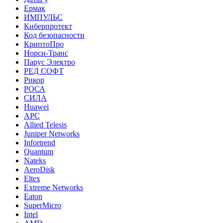
Ермак
ИМПУЛЬС
Киберпротект
Код безопасности
КриптоПро
Норси-Транс
Парус Электро
РЕД СОФТ
Рикор
РОСА
СИЛА
Huawei
APC
Allied Telesis
Juniper Networks
Infortrend
Quantum
Nateks
AeroDisk
Eltex
Extreme Networks
Eaton
SuperMicro
Intel