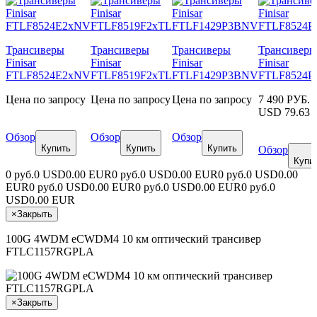
Трансиверы
Трансиверы
Трансиверы
Трансиверы
Finisar
Finisar
Finisar
Finisar
FTLF8524E2xNV
FTLF8519F2xTL
FTLF1429P3BNV
FTLF8524
Цена по запросу
Цена по запросу
Цена по запросу
7 490 РУБ.
USD
79.63
Обзор
Обзор
Обзор
Купить
Купить
Купить
Обзор
Купи
0 руб.
0 USD
0.00 EUR
0 руб.
0 USD
0.00 EUR
0 руб.
0 USD
0.00
EUR
0 руб.
0 USD
0.00 EUR
0 руб.
0 USD
0.00 EUR
0 руб.
0
USD
0.00 EUR
×
Закрыть
100G 4WDM eCWDM4 10 км оптический трансивер
FTLC1157RGPLA
×
Закрыть