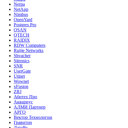
Nerpa
NetApp
Nimbus
OpenYard
Postgres Pro
QSAN
QTECH
RAIDIX
RDW Computers
Ruijie Networks
Shvacher
Sitronics
SNR
UserGate
Utinet
Wownet
xFusion
ZRJ
Абитех Про
Аквариус
АЛМИ Партнер
АРГО
Вектор Технологии
Гравитон
ДатаРу