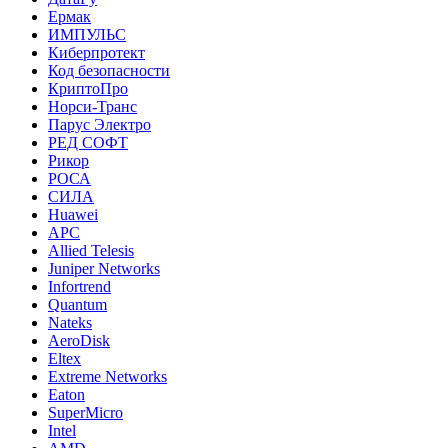
Ермак
ИМПУЛЬС
Киберпротект
Код безопасности
КриптоПро
Норси-Транс
Парус Электро
РЕД СОФТ
Рикор
РОСА
СИЛА
Huawei
APC
Allied Telesis
Juniper Networks
Infortrend
Quantum
Nateks
AeroDisk
Eltex
Extreme Networks
Eaton
SuperMicro
Intel