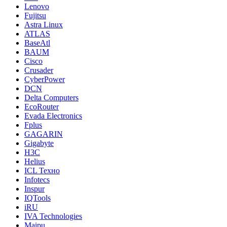
Lenovo
Fujitsu
Astra Linux
ATLAS
BaseAtl
BAUM
Cisco
Crusader
CyberPower
DCN
Delta Computers
EcoRouter
Evada Electronics
Fplus
GAGARIN
Gigabyte
H3C
Helius
ICL Техно
Infotecs
Inspur
IQTools
iRU
IVA Technologies
Maipu