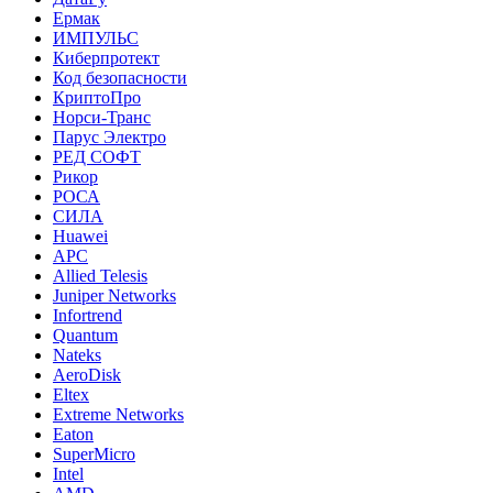
Ермак
ИМПУЛЬС
Киберпротект
Код безопасности
КриптоПро
Норси-Транс
Парус Электро
РЕД СОФТ
Рикор
РОСА
СИЛА
Huawei
APC
Allied Telesis
Juniper Networks
Infortrend
Quantum
Nateks
AeroDisk
Eltex
Extreme Networks
Eaton
SuperMicro
Intel