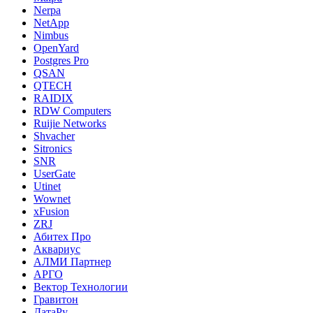
Nerpa
NetApp
Nimbus
OpenYard
Postgres Pro
QSAN
QTECH
RAIDIX
RDW Computers
Ruijie Networks
Shvacher
Sitronics
SNR
UserGate
Utinet
Wownet
xFusion
ZRJ
Абитех Про
Аквариус
АЛМИ Партнер
АРГО
Вектор Технологии
Гравитон
ДатаРу