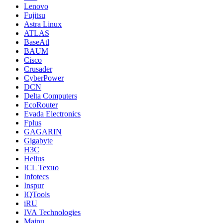
Lenovo
Fujitsu
Astra Linux
ATLAS
BaseAtl
BAUM
Cisco
Crusader
CyberPower
DCN
Delta Computers
EcoRouter
Evada Electronics
Fplus
GAGARIN
Gigabyte
H3C
Helius
ICL Техно
Infotecs
Inspur
IQTools
iRU
IVA Technologies
Maipu