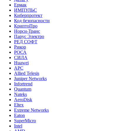
Ермак
ИМПУЛЬС
Киберпротект
Код безопасности
КриптоПро
Норси-Транс
Парус Электро
РЕД СОФТ
Рикор
РОСА
СИЛА
Huawei
APC
Allied Telesis
Juniper Networks
Infortrend
Quantum
Nateks
AeroDisk
Eltex
Extreme Networks
Eaton
SuperMicro
Intel