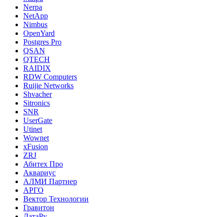
Nerpa
NetApp
Nimbus
OpenYard
Postgres Pro
QSAN
QTECH
RAIDIX
RDW Computers
Ruijie Networks
Shvacher
Sitronics
SNR
UserGate
Utinet
Wownet
xFusion
ZRJ
Абитех Про
Аквариус
АЛМИ Партнер
АРГО
Вектор Технологии
Гравитон
ДатаРу