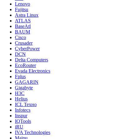
Lenovo
Fujitsu
Astra Linux
ATLAS
BaseAtl
BAUM
Cisco
Crusader
CyberPower
DCN
Delta Computers
EcoRouter
Evada Electronics
Fplus
GAGARIN
Gigabyte
H3C
Helius
ICL Техно
Infotecs
Inspur
IQTools
iRU
IVA Technologies
Maipu