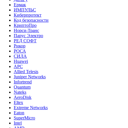
Ермак
ИМПУЛЬС
Киберпротект
Код безопасности
КриптоПро
Норси-Транс
Парус Электро
РЕД СОФТ
Рикор
РОСА
СИЛА
Huawei
APC
Allied Telesis
Juniper Networks
Infortrend
Quantum
Nateks
AeroDisk
Eltex
Extreme Networks
Eaton
SuperMicro
Intel