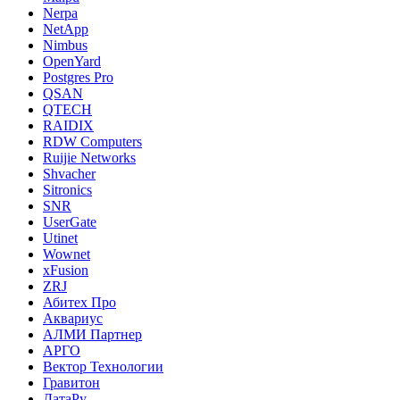
Nerpa
NetApp
Nimbus
OpenYard
Postgres Pro
QSAN
QTECH
RAIDIX
RDW Computers
Ruijie Networks
Shvacher
Sitronics
SNR
UserGate
Utinet
Wownet
xFusion
ZRJ
Абитех Про
Аквариус
АЛМИ Партнер
АРГО
Вектор Технологии
Гравитон
ДатаРу