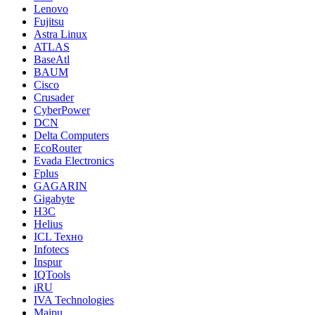
Lenovo
Fujitsu
Astra Linux
ATLAS
BaseAtl
BAUM
Cisco
Crusader
CyberPower
DCN
Delta Computers
EcoRouter
Evada Electronics
Fplus
GAGARIN
Gigabyte
H3C
Helius
ICL Техно
Infotecs
Inspur
IQTools
iRU
IVA Technologies
Maipu