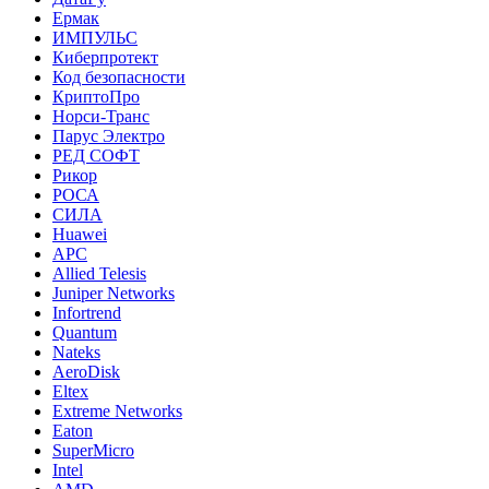
Ермак
ИМПУЛЬС
Киберпротект
Код безопасности
КриптоПро
Норси-Транс
Парус Электро
РЕД СОФТ
Рикор
РОСА
СИЛА
Huawei
APC
Allied Telesis
Juniper Networks
Infortrend
Quantum
Nateks
AeroDisk
Eltex
Extreme Networks
Eaton
SuperMicro
Intel