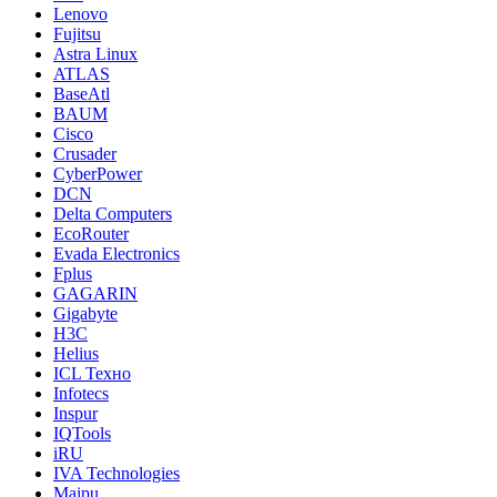
Lenovo
Fujitsu
Astra Linux
ATLAS
BaseAtl
BAUM
Cisco
Crusader
CyberPower
DCN
Delta Computers
EcoRouter
Evada Electronics
Fplus
GAGARIN
Gigabyte
H3C
Helius
ICL Техно
Infotecs
Inspur
IQTools
iRU
IVA Technologies
Maipu