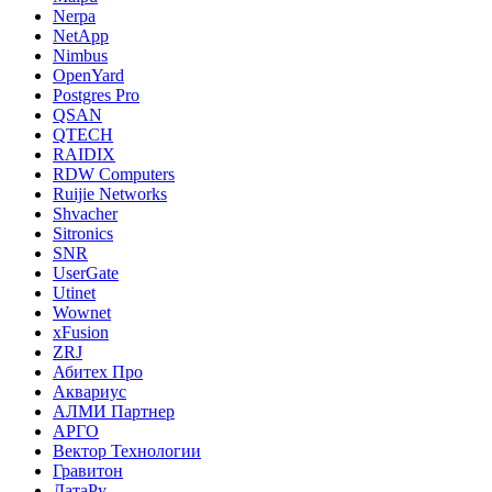
Nerpa
NetApp
Nimbus
OpenYard
Postgres Pro
QSAN
QTECH
RAIDIX
RDW Computers
Ruijie Networks
Shvacher
Sitronics
SNR
UserGate
Utinet
Wownet
xFusion
ZRJ
Абитех Про
Аквариус
АЛМИ Партнер
АРГО
Вектор Технологии
Гравитон
ДатаРу