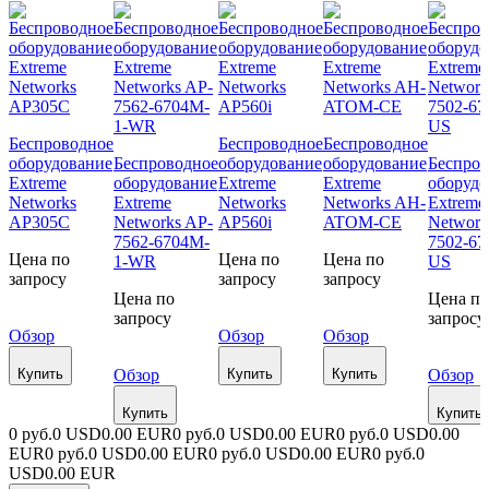
Беспроводное
Беспроводное
Беспроводное
оборудование
Беспроводное
оборудование
оборудование
Беспров
Extreme
оборудование
Extreme
Extreme
оборудо
Networks
Extreme
Networks
Networks AH-
Extreme
AP305C
Networks AP-
AP560i
ATOM-CE
Network
7562-6704M-
7502-67
Цена по
Цена по
Цена по
1-WR
US
запросу
запросу
запросу
Цена по
Цена по
запросу
запросу
Обзор
Обзор
Обзор
Купить
Обзор
Купить
Купить
Обзор
Купить
Купить
0 руб.
0 USD
0.00 EUR
0 руб.
0 USD
0.00 EUR
0 руб.
0 USD
0.00
EUR
0 руб.
0 USD
0.00 EUR
0 руб.
0 USD
0.00 EUR
0 руб.
0
USD
0.00 EUR