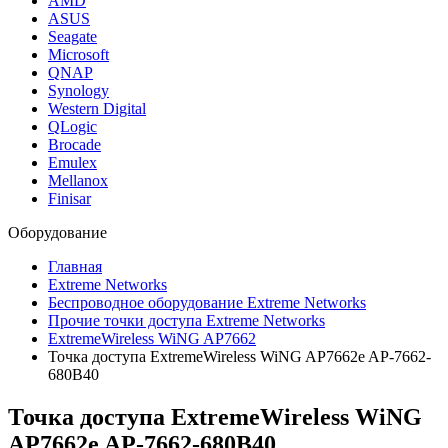
AMD
ASUS
Seagate
Microsoft
QNAP
Synology
Western Digital
QLogic
Brocade
Emulex
Mellanox
Finisar
Оборудование
Главная
Extreme Networks
Беспроводное оборудование Extreme Networks
Прочие точки доступа Extreme Networks
ExtremeWireless WiNG AP7662
Точка доступа ExtremeWireless WiNG AP7662e AP-7662-
680B40
Точка доступа ExtremeWireless WiNG
AP7662e AP-7662-680B40