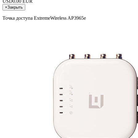
USD
0.00 EUR
×
Закрыть
Точка доступа ExtremeWireless AP3965e