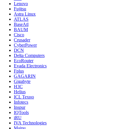
Lenovo
Fujitsu
Astra Linux
ATLAS
BaseAtl
BAUM
Cisco
Crusader
CyberPower
DCN
Delta Computers
EcoRouter
Evada Electronics
Fplus
GAGARIN
Gigabyte
H3C
Helius
ICL Техно
Infotecs
Inspur
IQTools
iRU
IVA Technologies
Maipu