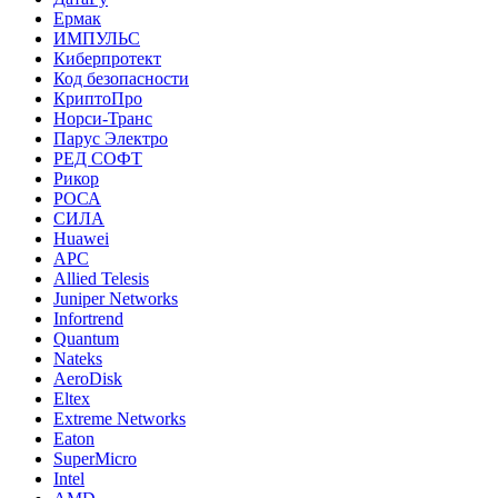
Ермак
ИМПУЛЬС
Киберпротект
Код безопасности
КриптоПро
Норси-Транс
Парус Электро
РЕД СОФТ
Рикор
РОСА
СИЛА
Huawei
APC
Allied Telesis
Juniper Networks
Infortrend
Quantum
Nateks
AeroDisk
Eltex
Extreme Networks
Eaton
SuperMicro
Intel