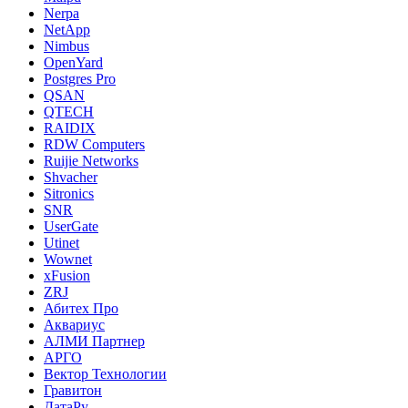
Nerpa
NetApp
Nimbus
OpenYard
Postgres Pro
QSAN
QTECH
RAIDIX
RDW Computers
Ruijie Networks
Shvacher
Sitronics
SNR
UserGate
Utinet
Wownet
xFusion
ZRJ
Абитех Про
Аквариус
АЛМИ Партнер
АРГО
Вектор Технологии
Гравитон
ДатаРу