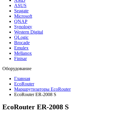
AMD
ASUS
Seagate
Microsoft
QNAP
Synology
Western Digital
QLogic
Brocade
Emulex
Mellanox
Finisar
Оборудование
Главная
EcoRouter
Маршрутизаторы EcoRouter
EcoRouter ER-2008 S
EcoRouter ER-2008 S