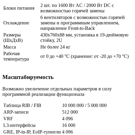
2 шт. по 1600 Вт AC / 2000 Вт DC с
Блоки питания
возможностью горячей замены
6 вентиляторов с возможностью горячей
Охлаждение
замены и программным управлением,
направление Front-to-Back
Размеры
430x760x88 мм, установка в 19-дюймовую
(ШхДхВ)
стойку, 2U
Масса
Не более 24 кг
Рабочая
от 0 до +40 °С (хранение: от -20 до +70 °С)
температура
Масштабируемость
Возможно увеличение отдельных параметров в силу
программной реализации функционала
Таблица RIB / FIB
10 000 000 / 5 000 000
ARP-записи
512 000
VRF
4 096
L3-интерфейсы
16 000
GRE, IP-in-IP, EoIP-туннели
4 096