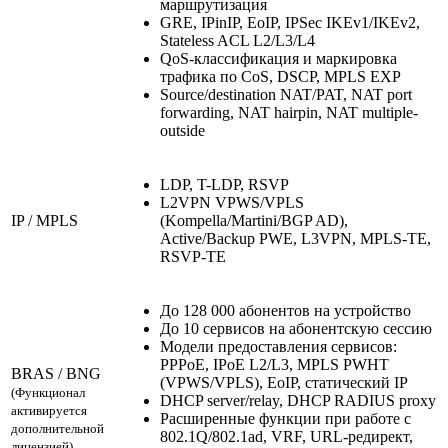
маршрутизация
GRE, IPinIP, EoIP, IPSec IKEv1/IKEv2,
Stateless ACL L2/L3/L4
QoS-классификация и маркировка
трафика по CoS, DSCP, MPLS EXP
Source/destination NAT/PAT, NAT port
forwarding, NAT hairpin, NAT multiple-
outside
LDP, T-LDP, RSVP
L2VPN VPWS/VPLS
IP / MPLS
(Kompella/Martini/BGP AD),
Active/Backup PWE, L3VPN, MPLS-TE,
RSVP-TE
До 128 000 абонентов на устройство
До 10 сервисов на абонентскую сессию
Модели предоставления сервисов:
PPPoE, IPoE L2/L3, MPLS PWHT
BRAS / BNG
(VPWS/VPLS), EoIP, статический IP
(Функционал
DHCP server/relay, DHCP RADIUS proxy
активируется
Расширенные функции при работе с
дополнительной
802.1Q/802.1ad, VRF, URL-редирект,
лицензией)