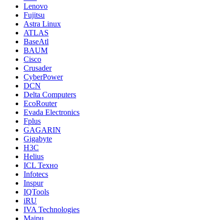
Lenovo
Fujitsu
Astra Linux
ATLAS
BaseAtl
BAUM
Cisco
Crusader
CyberPower
DCN
Delta Computers
EcoRouter
Evada Electronics
Fplus
GAGARIN
Gigabyte
H3C
Helius
ICL Техно
Infotecs
Inspur
IQTools
iRU
IVA Technologies
Maipu