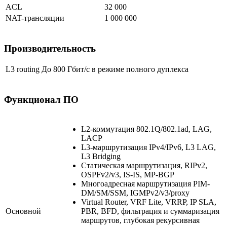
ACL
32 000
NAT-трансляции
1 000 000
Производительность
L3 routing
До 800 Гбит/с в режиме полного дуплекса
Функционал ПО
L2-коммутация 802.1Q/802.1ad, LAG,
LACP
L3-маршрутизация IPv4/IPv6, L3 LAG,
L3 Bridging
Статическая маршрутизация, RIPv2,
OSPFv2/v3, IS-IS, MP-BGP
Многоадресная маршрутизация PIM-
DM/SM/SSM, IGMPv2/v3/proxy
Virtual Router, VRF Lite, VRRP, IP SLA,
Основной
PBR, BFD, фильтрация и суммаризация
маршрутов, глубокая рекурсивная