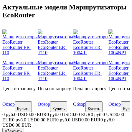
Актуальные модели Маршрутизаторы
EcoRouter
Маршрутизаторы
Маршрутизаторы
Маршрутизаторы
Маршрутиз
EcoRouter
EcoRouter
EcoRouter
EcoRouter
EcoRouter ER-
EcoRouter ER-
EcoRouter ER-
EcoRouter 
110
T110
1004 L
1004NP1
Цена по запросу
Цена по запросу
Цена по запросу
Цена по за
Обзор
Обзор
Обзор
Обзор
Купить
Купить
Купить
Купи
0 руб.
0 USD
0.00 EUR
0 руб.
0 USD
0.00 EUR
0 руб.
0 USD
0.00
EUR
0 руб.
0 USD
0.00 EUR
0 руб.
0 USD
0.00 EUR
0 руб.
0
USD
0.00 EUR
×
Закрыть