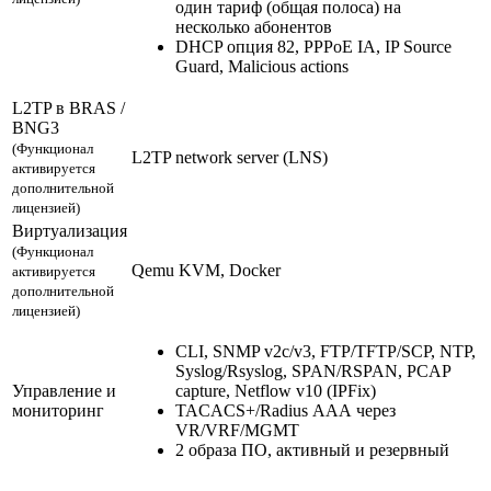
один тариф (общая полоса) на
несколько абонентов
DHCP опция 82, PPPoE IA, IP Source
Guard, Malicious actions
L2TP в BRAS /
BNG3
(Функционал
L2TP network server (LNS)
активируется
дополнительной
лицензией)
Виртуализация
(Функционал
Qemu KVM, Docker
активируется
дополнительной
лицензией)
CLI, SNMP v2c/v3, FTP/TFTP/SCP, NTP,
Syslog/Rsyslog, SPAN/RSPAN, PCAP
Управление и
capture, Netflow v10 (IPFix)
мониторинг
TACACS+/Radius ААА через
VR/VRF/MGMT
2 образа ПО, активный и резервный