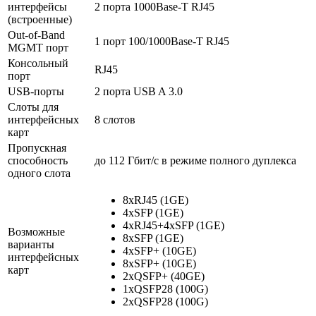
интерфейсы
2 порта 1000Base-T RJ45
(встроенные)
Out-of-Band
1 порт 100/1000Base-T RJ45
MGMT порт
Консольный
RJ45
порт
USB-порты
2 порта USB A 3.0
Слоты для
интерфейсных
8 слотов
карт
Пропускная
способность
до 112 Гбит/с в режиме полного дуплекса
одного слота
8xRJ45 (1GE)
4xSFP (1GE)
4xRJ45+4xSFP (1GE)
Возможные
8xSFP (1GE)
варианты
4xSFP+ (10GE)
интерфейсных
8xSFP+ (10GE)
карт
2xQSFP+ (40GE)
1хQSFP28 (100G)
2хQSFP28 (100G)