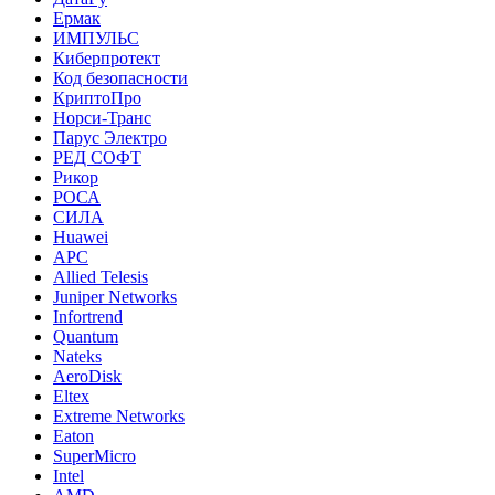
Ермак
ИМПУЛЬС
Киберпротект
Код безопасности
КриптоПро
Норси-Транс
Парус Электро
РЕД СОФТ
Рикор
РОСА
СИЛА
Huawei
APC
Allied Telesis
Juniper Networks
Infortrend
Quantum
Nateks
AeroDisk
Eltex
Extreme Networks
Eaton
SuperMicro
Intel