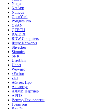
Nerpa
NetApp
Nimbus
OpenYard
Postgres Pro
QSAN
QTECH
RAIDIX
RDW Computers
Ruijie Networks
Shvacher
Sitronics
SNR
UserGate
Utinet
Wownet
xFusion
ZRJ
Абитех Про
Аквариус
АЛМИ Партнер
АРГО
Вектор Технологии
Гравитон
ДатаРу