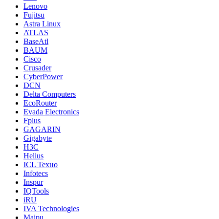
Lenovo
Fujitsu
Astra Linux
ATLAS
BaseAtl
BAUM
Cisco
Crusader
CyberPower
DCN
Delta Computers
EcoRouter
Evada Electronics
Fplus
GAGARIN
Gigabyte
H3C
Helius
ICL Техно
Infotecs
Inspur
IQTools
iRU
IVA Technologies
Maipu