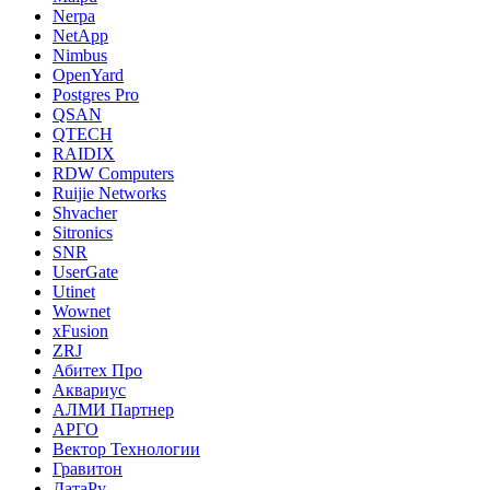
Nerpa
NetApp
Nimbus
OpenYard
Postgres Pro
QSAN
QTECH
RAIDIX
RDW Computers
Ruijie Networks
Shvacher
Sitronics
SNR
UserGate
Utinet
Wownet
xFusion
ZRJ
Абитех Про
Аквариус
АЛМИ Партнер
АРГО
Вектор Технологии
Гравитон
ДатаРу