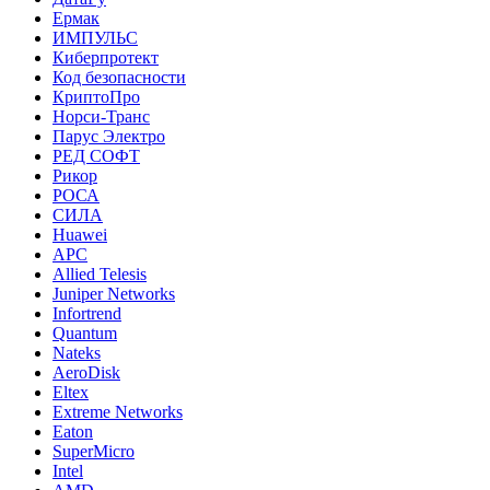
Ермак
ИМПУЛЬС
Киберпротект
Код безопасности
КриптоПро
Норси-Транс
Парус Электро
РЕД СОФТ
Рикор
РОСА
СИЛА
Huawei
APC
Allied Telesis
Juniper Networks
Infortrend
Quantum
Nateks
AeroDisk
Eltex
Extreme Networks
Eaton
SuperMicro
Intel