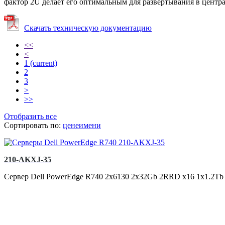
фактор 2U делает его оптимальным для развертывания в центр
Скачать техническую документацию
<<
<
1
(current)
2
3
>
>>
Отобразить все
Сортировать по:
цене
имени
210-AKXJ-35
Сервер Dell PowerEdge R740 2x6130 2x32Gb 2RRD x16 1x1.2Tb