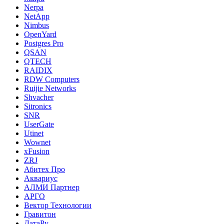
Nerpa
NetApp
Nimbus
OpenYard
Postgres Pro
QSAN
QTECH
RAIDIX
RDW Computers
Ruijie Networks
Shvacher
Sitronics
SNR
UserGate
Utinet
Wownet
xFusion
ZRJ
Абитех Про
Аквариус
АЛМИ Партнер
АРГО
Вектор Технологии
Гравитон
ДатаРу