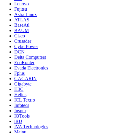
Lenovo
Fujitsu
Astra Linux
ATLAS
BaseAtl
BAUM
Cisco
Crusader
CyberPower
DCN
Delta Computers
EcoRouter
Evada Electronics
Fplus
GAGARIN
Gigabyte
H3C
Helius
ICL Техно
Infotecs
Inspur
IQTools
iRU
IVA Technologies
Maipu