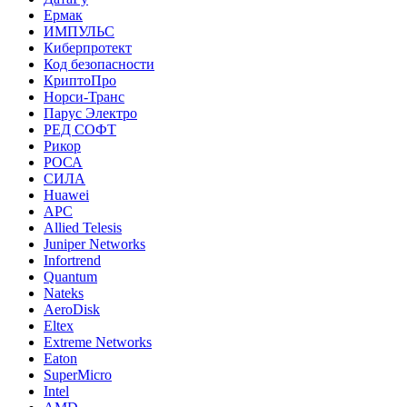
Ермак
ИМПУЛЬС
Киберпротект
Код безопасности
КриптоПро
Норси-Транс
Парус Электро
РЕД СОФТ
Рикор
РОСА
СИЛА
Huawei
APC
Allied Telesis
Juniper Networks
Infortrend
Quantum
Nateks
AeroDisk
Eltex
Extreme Networks
Eaton
SuperMicro
Intel