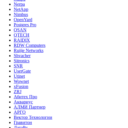
Nerpa
NetApp
Nimbus
OpenYard
Postgres Pro
QSAN
QTECH
RAIDIX
RDW Computers
Ruijie Networks
Shvacher
Sitronics
SNR
UserGate
Utinet
Wownet
xFusion
ZRJ
Абитех Про
Аквариус
АЛМИ Партнер
АРГО
Вектор Технологии
Гравитон
ДатаРу