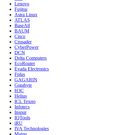
Lenovo
Fujitsu
Astra Linux
ATLAS
BaseAtl
BAUM
Cisco
Crusader
CyberPower
DCN
Delta Computers
EcoRouter
Evada Electronics
Fplus
GAGARIN
Gigabyte
H3C
Helius
ICL Техно
Infotecs
Inspur
IQTools
iRU
IVA Technologies
Maipu