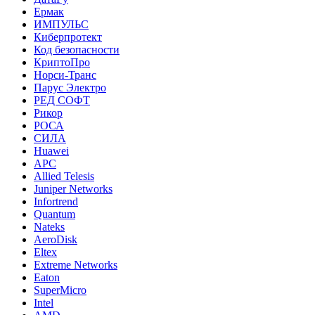
Ермак
ИМПУЛЬС
Киберпротект
Код безопасности
КриптоПро
Норси-Транс
Парус Электро
РЕД СОФТ
Рикор
РОСА
СИЛА
Huawei
APC
Allied Telesis
Juniper Networks
Infortrend
Quantum
Nateks
AeroDisk
Eltex
Extreme Networks
Eaton
SuperMicro
Intel