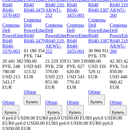
Серверы
Серверы
Серверы
Dell
Серверы
Серверы
Dell
Серверы
Dell
PowerEdge
Dell
Dell
PowerEdge
Dell
PowerEdge
R640
PowerEdge
PowerEdge
R640
PowerEdg
R640
R640-3479
R640 210-
R640
R640-3387
R640 210-
R640-
AKWU-
R640-
AKWU-
61 180 354
30 966 911
3370-003
252
3455-001
260
РУБ.
744
РУБ.
376
20 441 382
590.00
21 229 359
51 569 339
880.00
42 303 42
РУБ.
248
USD
645
РУБ.
258
РУБ.
627
USD
326
РУБ.
514
780.00
113.32
370.00
620.00
529.11
850.00
USD
215
EUR
USD
223
USD
543
EUR
USD
446
543.17
851.96
770.43
066.42
EUR
EUR
EUR
EUR
Обзор
Обзор
Обзор
Купить
Обзор
Обзор
Купить
Обзор
Купить
Купить
Купить
Купить
0 руб.
0 USD
0.00 EUR
0 руб.
0 USD
0.00 EUR
0 руб.
0 USD
0.00
EUR
0 руб.
0 USD
0.00 EUR
0 руб.
0 USD
0.00 EUR
0 руб.
0
USD
0.00 EUR