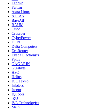
Lenovo
Fujitsu
Astra Linux
ATLAS
BaseAtl
BAUM
Cisco
Crusader
CyberPower
DCN
Delta Computers
EcoRouter
Evada Electronics
Fplus
GAGARIN
Gigabyte
H3C
Helius
ICL Техно
Infotecs
Inspur
IQTools
iRU
IVA Technologies
Maipu