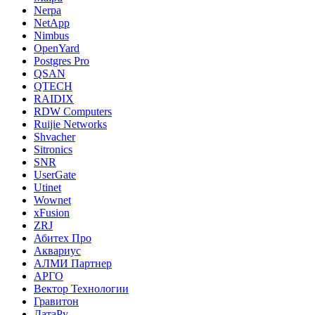
Nerpa
NetApp
Nimbus
OpenYard
Postgres Pro
QSAN
QTECH
RAIDIX
RDW Computers
Ruijie Networks
Shvacher
Sitronics
SNR
UserGate
Utinet
Wownet
xFusion
ZRJ
Абитех Про
Аквариус
АЛМИ Партнер
АРГО
Вектор Технологии
Гравитон
ДатаРу