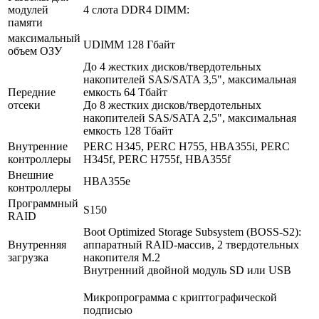
модулей
4 слота DDR4 DIMM:
памяти
максимальный
UDIMM 128 Гбайт
объем ОЗУ
До 4 жестких дисков/твердотельных
накопителей SAS/SATA 3,5", максимальная
Передние
емкость 64 Тбайт
отсеки
До 8 жестких дисков/твердотельных
накопителей SAS/SATA 2,5", максимальная
емкость 128 Тбайт
Внутренние
PERC H345, PERC H755, HBA355i, PERC
контроллеры
H345f, PERC H755f, HBA355f
Внешние
HBA355e
контроллеры
Программный
S150
RAID
Boot Optimized Storage Subsystem (BOSS-S2):
Внутренняя
аппаратный RAID-массив, 2 твердотельных
загрузка
накопителя M.2
Внутренний двойной модуль SD или USB
Микропрограмма с криптографической
подписью