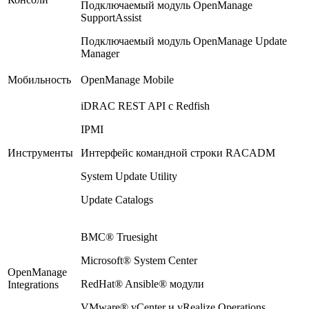
Подключаемый модуль OpenManage
SupportAssist
Подключаемый модуль OpenManage Update
Manager
Мобильность
OpenManage Mobile
iDRAC REST API с Redfish
IPMI
Инструменты
Интерфейс командной строки RACADM
System Update Utility
Update Catalogs
BMC® Truesight
Microsoft® System Center
OpenManage
RedHat® Ansible® модули
Integrations
VMware® vCenter и vRealize Operations