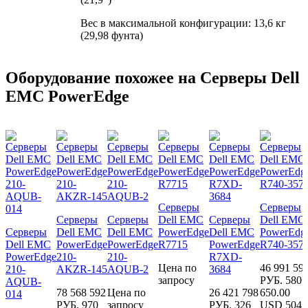
Вес в максимальной конфигурации: 13,6 кг
(29,98 фунта)
Оборудование похожее на Серверы Dell
EMC PowerEdge
Серверы
Серверы
Серверы
Серверы
Dell EMC
Серверы
Dell EMC
Серверы
Dell EMC
Dell EMC
PowerEdge
Dell EMC
PowerEdg
Dell EMC
PowerEdge
PowerEdge
R7715
PowerEdge
R740-357
PowerEdge
210-
210-
R7XD-
Цена по
46 991 59
210-
AKZR-145
AQUB-2
3684
запросу
РУБ.
580
AQUB-
78 568 592
Цена по
26 421 798
650.00
014
РУБ.
970
запросу
РУБ.
326
USD
504