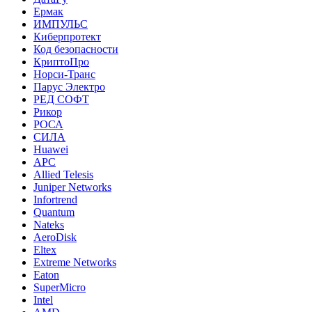
Ермак
ИМПУЛЬС
Киберпротект
Код безопасности
КриптоПро
Норси-Транс
Парус Электро
РЕД СОФТ
Рикор
РОСА
СИЛА
Huawei
APC
Allied Telesis
Juniper Networks
Infortrend
Quantum
Nateks
AeroDisk
Eltex
Extreme Networks
Eaton
SuperMicro
Intel