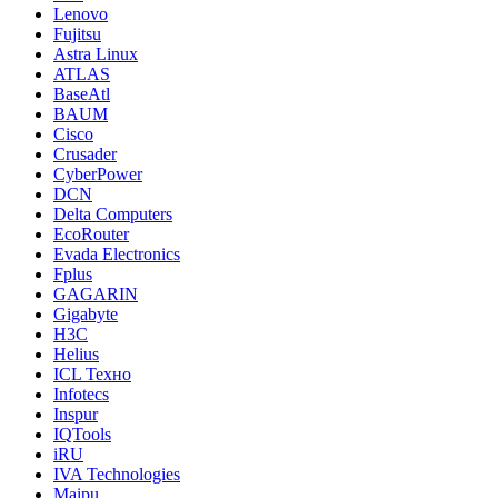
Lenovo
Fujitsu
Astra Linux
ATLAS
BaseAtl
BAUM
Cisco
Crusader
CyberPower
DCN
Delta Computers
EcoRouter
Evada Electronics
Fplus
GAGARIN
Gigabyte
H3C
Helius
ICL Техно
Infotecs
Inspur
IQTools
iRU
IVA Technologies
Maipu