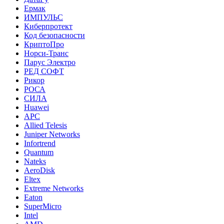
Ермак
ИМПУЛЬС
Киберпротект
Код безопасности
КриптоПро
Норси-Транс
Парус Электро
РЕД СОФТ
Рикор
РОСА
СИЛА
Huawei
APC
Allied Telesis
Juniper Networks
Infortrend
Quantum
Nateks
AeroDisk
Eltex
Extreme Networks
Eaton
SuperMicro
Intel