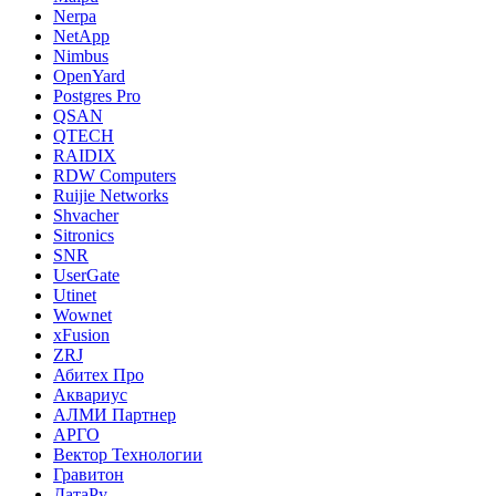
Nerpa
NetApp
Nimbus
OpenYard
Postgres Pro
QSAN
QTECH
RAIDIX
RDW Computers
Ruijie Networks
Shvacher
Sitronics
SNR
UserGate
Utinet
Wownet
xFusion
ZRJ
Абитех Про
Аквариус
АЛМИ Партнер
АРГО
Вектор Технологии
Гравитон
ДатаРу