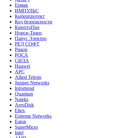
Ермак
ИМПУЛЬС
Киберпротект
Код безопасности
КриптоПро
Норси-Транс
Парус Электро
РЕД СОФТ
Рикор
РОСА
СИЛА
Huawei
APC
Allied Telesis
Juniper Networks
Infortrend
Quantum
Nateks
AeroDisk
Eltex
Extreme Networks
Eaton
SuperMicro
Intel