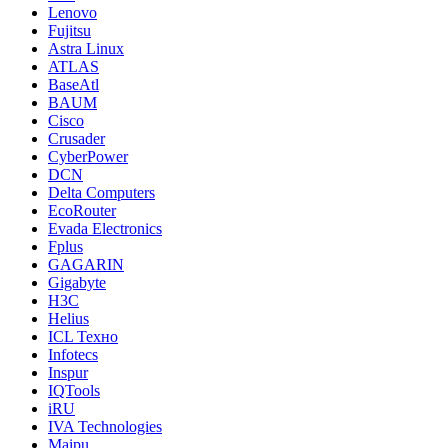
Lenovo
Fujitsu
Astra Linux
ATLAS
BaseAtl
BAUM
Cisco
Crusader
CyberPower
DCN
Delta Computers
EcoRouter
Evada Electronics
Fplus
GAGARIN
Gigabyte
H3C
Helius
ICL Техно
Infotecs
Inspur
IQTools
iRU
IVA Technologies
Maipu