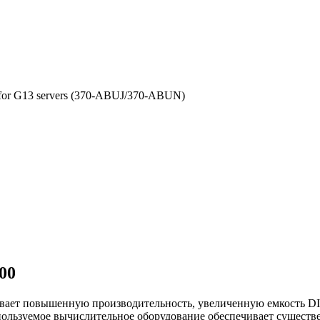
or G13 servers (370-ABUJ/370-ABUN)
00
вает повышенную производительность, увеличенную емкость D
спользуемое вычислительное оборудование обеспечивает сущес