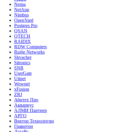
Nerpa
NetApp
Nimbus
OpenYard
Postgres Pro
QSAN
QTECH
RAIDIX
RDW Computers
Ruijie Networks
Shvacher
Sitronics
SNR
UserGate
Utinet
Wownet
xFusion
ZRJ
Абитех Про
Аквариус
АЛМИ Партнер
АРГО
Вектор Технологии
Гравитон
ДатаРу