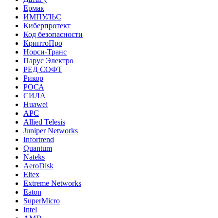
Ермак
ИМПУЛЬС
Киберпротект
Код безопасности
КриптоПро
Норси-Транс
Парус Электро
РЕД СОФТ
Рикор
РОСА
СИЛА
Huawei
APC
Allied Telesis
Juniper Networks
Infortrend
Quantum
Nateks
AeroDisk
Eltex
Extreme Networks
Eaton
SuperMicro
Intel