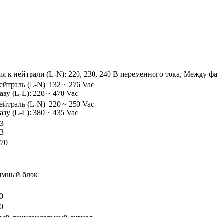
я к нейтрали (L-N): 220, 230, 240 В переменного тока, Между фаз
ейтраль (L-N): 132 ~ 276 Vac
азу (L-L): 228 ~ 478 Vac
ейтраль (L-N): 220 ~ 250 Vac
азу (L-L): 380 ~ 435 Vac
 3
 3
 70
ммный блок
0
0