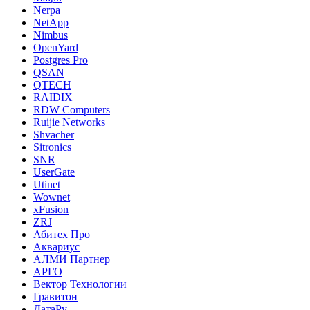
Nerpa
NetApp
Nimbus
OpenYard
Postgres Pro
QSAN
QTECH
RAIDIX
RDW Computers
Ruijie Networks
Shvacher
Sitronics
SNR
UserGate
Utinet
Wownet
xFusion
ZRJ
Абитех Про
Аквариус
АЛМИ Партнер
АРГО
Вектор Технологии
Гравитон
ДатаРу