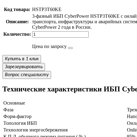
Код товара:
HSTP3T60KE
3-фазный ИБП CyberPower HSTP3T60KE с онлайн 
Описание:
транспорта, инфраструктуры и аварийных систе
CyberPower 2 года в России.
Количество:
Цена по запросу
Купить в 1 клик
Зарезервировать
Вопрос специалисту
Технические характеристики ИБП Cy
Основные
Фаза
Тре
Форм-фактор
Нап
Топология ИБП
Онла
Технология энергосбережения
Onli
К.П.Д. обычного режима питания ( % )
95%