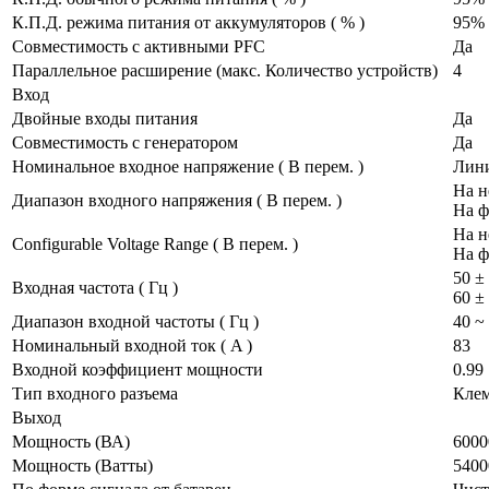
К.П.Д. режима питания от аккумуляторов ( % )
95%
Совместимость с активными PFC
Да
Параллельное расширение (макс. Количество устройств)
4
Вход
Двойные входы питания
Да
Совместимость с генератором
Да
Номинальное входное напряжение ( В перем. )
Лини
На н
Диапазон входного напряжения ( В перем. )
На ф
На н
Configurable Voltage Range ( В перем. )
На ф
50 ±
Входная частота ( Гц )
60 ±
Диапазон входной частоты ( Гц )
40 ~
Номинальный входной ток ( A )
83
Входной коэффициент мощности
0.99
Тип входного разъема
Кле
Выход
Мощность (ВА)
6000
Мощность (Ватты)
5400