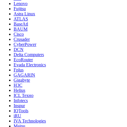
Lenovo
Fujitsu
Astra Linux
ATLAS
BaseAtl
BAUM
Cisco
Crusader
CyberPower
DCN
Delta Computers
EcoRouter
Evada Electronics
Fplus
GAGARIN
Gigabyte
H3C
Helius
ICL Техно
Infotecs
Inspur
IQTools
iRU
IVA Technologies
Maipu