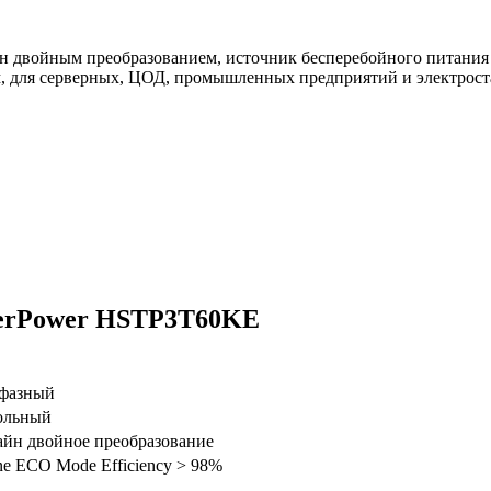
двойным преобразованием, источник бесперебойного питания 60
м, для серверных, ЦОД, промышленных предприятий и электрост
berPower HSTP3T60KE
хфазный
ольный
йн двойное преобразование
ne ECO Mode Efficiency > 98%