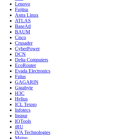
Lenovo
Fujitsu
Astra Linux
ATLAS
BaseAtl
BAUM
Cisco
Crusader
CyberPower
DCN
Delta Computers
EcoRouter
Evada Electronics
Fplus
GAGARIN
Gigabyte
H3C
Helius
ICL Техно
Infotecs
Inspur
IQTools
iRU
IVA Technologies
Maipu