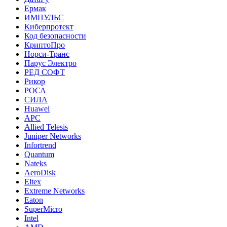
Ермак
ИМПУЛЬС
Киберпротект
Код безопасности
КриптоПро
Норси-Транс
Парус Электро
РЕД СОФТ
Рикор
РОСА
СИЛА
Huawei
APC
Allied Telesis
Juniper Networks
Infortrend
Quantum
Nateks
AeroDisk
Eltex
Extreme Networks
Eaton
SuperMicro
Intel