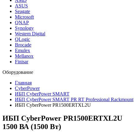
AMD
ASUS
Seagate
Microsoft
QNAP
Synology
Western Digital
QLogic
Brocade
Emulex
Mellanox
Finisar
Оборудование
Главная
CyberPower
ИБП CyberPower SMART
ИБП CyberPower SMART PR RT Professional Rackmount
ИБП CyberPower PR1500ERTXL2U
ИБП CyberPower PR1500ERTXL2U
1500 ВА (1500 Вт)