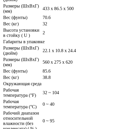
Размеры (ШхВхГ)
433 x 86.5 x 500
(мм)
Вес (фунты)
70.6
Вес (кг)
32
Высота установки
2
в стойку ( U )
Габариты в упаковке
Размеры (ШхВхГ)
22.1 x 10.8 x 24.4
(дюйм)
Размеры (ШхВхГ)
560 x 275 x 620
(мм)
Вес (фунты)
85.6
Вес (кг)
38.8
Окружающая среда
Рабочая
32 ~ 104
температура (°F)
Рабочая
0 ~ 40
температура (°C)
Рабочий диапазон
относительной
0 ~ 95
влажности (без
конденсата) ( % )