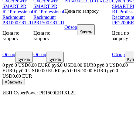
CyberPower
CyberPower
PR3000ELCDRTXL2U
CyberPowe
SMART PR
SMART PR
SMART PR
Цена по запросу
RT Professional
RT Professional
RT Professi
Rackmount
Rackmount
Rackmount
PR1000ERT2U
PR1500ERT2U
PR2200ER
Обзор
Купить
Цена по
Цена по
Цена по
запросу
запросу
запросу
Обзор
Обзор
Обзор
Купить
Купить
Купи
0 руб.
0 USD
0.00 EUR
0 руб.
0 USD
0.00 EUR
0 руб.
0 USD
0.00
EUR
0 руб.
0 USD
0.00 EUR
0 руб.
0 USD
0.00 EUR
0 руб.
0
USD
0.00 EUR
×
Закрыть
ИБП CyberPower PR1500ERTXL2U