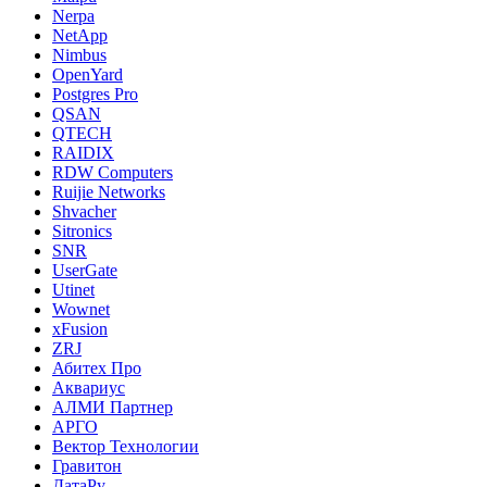
Nerpa
NetApp
Nimbus
OpenYard
Postgres Pro
QSAN
QTECH
RAIDIX
RDW Computers
Ruijie Networks
Shvacher
Sitronics
SNR
UserGate
Utinet
Wownet
xFusion
ZRJ
Абитех Про
Аквариус
АЛМИ Партнер
АРГО
Вектор Технологии
Гравитон
ДатаРу