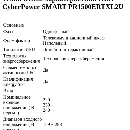
CyberPower SMART PR1500ERTXL2U
Основные
Фаза
Однофазный
Телекоммуникационный шкаф,
Форм-фактор
Напольный
Топология ИБП
Линейно-интерактивный
Технология
Технология энергосбережения
энергосбережения
Совместимость с
Да
активными PFC
Квалификация
Да
Energy Star
Вход
Номинальное
220
входное
230
напряжение ( В
240
перем. )
Диапазон входного
напряжения ( В
159 ~ 288
перем. )