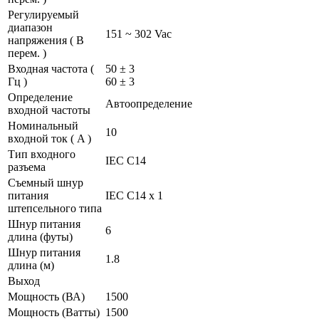
Регулируемый
диапазон
151 ~ 302 Vac
напряжения ( В
перем. )
Входная частота (
50 ± 3
Гц )
60 ± 3
Определение
Автоопределение
входной частоты
Номинальный
10
входной ток ( A )
Тип входного
IEC C14
разъема
Съемный шнур
питания
IEC C14 x 1
штепсельного типа
Шнур питания
6
длина (футы)
Шнур питания
1.8
длина (м)
Выход
Мощность (ВА)
1500
Мощность (Ватты)
1500