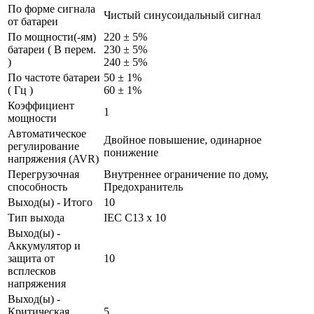
По форме сигнала
Чистый синусоидальный сигнал
от батареи
По мощности(-ям)
220 ± 5%
батареи ( В перем.
230 ± 5%
)
240 ± 5%
По частоте батареи
50 ± 1%
( Гц )
60 ± 1%
Коэффициент
1
мощности
Автоматическое
Двойное повышение, одинарное
регулирование
понижение
напряжения (AVR)
Перегрузочная
Внутреннее ограничение по дому,
способность
Предохранитель
Выход(ы) - Итого
10
Тип выхода
IEC C13 x 10
Выход(ы) -
Аккумулятор и
защита от
10
всплесков
напряжения
Выход(ы) -
Критическая
5