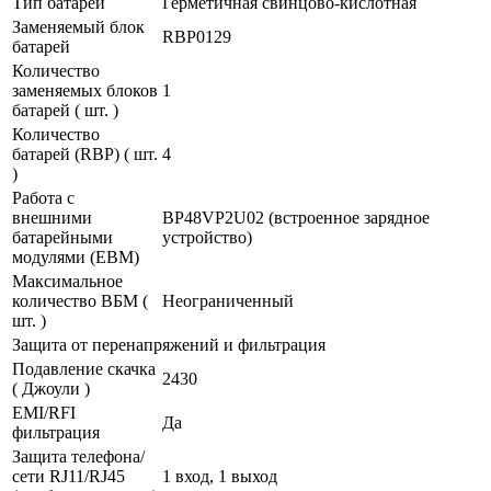
Тип батареи
Герметичная свинцово-кислотная
Заменяемый блок
RBP0129
батарей
Количество
заменяемых блоков
1
батарей ( шт. )
Количество
батарей (RBP) ( шт.
4
)
Работа с
внешними
BP48VP2U02 (встроенное зарядное
батарейными
устройство)
модулями (EBM)
Максимальное
количество ВБМ (
Неограниченный
шт. )
Защита от перенапряжений и фильтрация
Подавление скачка
2430
( Джоули )
EMI/RFI
Да
фильтрация
Защита телефона/
сети RJ11/RJ45
1 вход, 1 выход