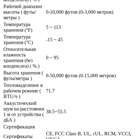
Рабочий диапазон
высоты ( футы/
0-10,000 футов (0-3,000 метров)
метры )
Температура
5 ~ 113
хранения (°F)
Температура
-15 ~ 45
хранения (°C)
Относительная
влажность
0 ~ 95
хранения (без
конденсата) ( % )
Высота хранения (
0-50,000 футов (0-15,000 метров)
футы/метры )
Тепловыделение в
рабочем режиме (
71.7
BTU/ч )
Аккустический
шум на расстоянии
38.5~55.5
1 м от устройства (
дБА )
Сертификация
CE, FCC Class B, UL, cUL, RCM, VCCI,
Сертификаты