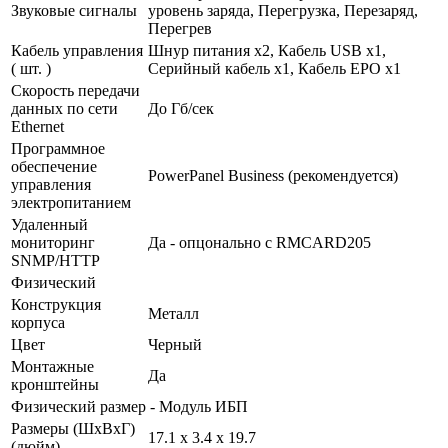
Звуковые сигналы
уровень заряда, Перегрузка, Перезаряд,
Перегрев
Кабель управления
Шнур питания х2, Кабель USB х1,
( шт. )
Серийный кабель х1, Кабель EPO х1
Скорость передачи
данных по сети
До Гб/сек
Ethernet
Программное
обеспечение
PowerPanel Business (рекомендуется)
управления
электропитанием
Удаленный
мониторинг
Да - опцонально с RMCARD205
SNMP/HTTP
Физический
Конструкция
Металл
корпуса
Цвет
Черный
Монтажные
Да
кронштейны
Физический размер - Модуль ИБП
Размеры (ШхВхГ)
17.1 x 3.4 x 19.7
(дюйм)