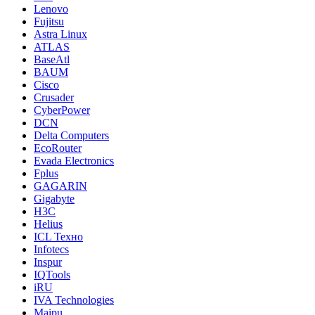
Lenovo
Fujitsu
Astra Linux
ATLAS
BaseAtl
BAUM
Cisco
Crusader
CyberPower
DCN
Delta Computers
EcoRouter
Evada Electronics
Fplus
GAGARIN
Gigabyte
H3C
Helius
ICL Техно
Infotecs
Inspur
IQTools
iRU
IVA Technologies
Maipu