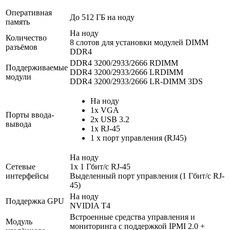
Оперативная
До 512 ГБ на ноду
память
На ноду
Количество
8 слотов для установки модулей DIMM
разъёмов
DDR4
DDR4 3200/2933/2666 RDIMM
Поддерживаемые
DDR4 3200/2933/2666 LRDIMM
модули
DDR4 3200/2933/2666 LR-DIMM 3DS
На ноду
1x VGA
Порты ввода-
2x USB 3.2
вывода
1х RJ-45
1 x порт управления (RJ45)
На ноду
Сетевые
1х 1 Гбит/с RJ-45
интерфейсы
Выделенный порт управления (1 Гбит/с RJ-
45)
На ноду
Поддержка GPU
NVIDIA T4
Встроенные средства управления и
Модуль
мониторинга с поддержкой IPMI 2.0 +