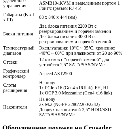
удалённого
ASMB10-iKVM и выделенным портом 1
управления
Гбит/с (разъем RJ-45)
Габариты (В x Г
88 x 846 x 444 (мм)
x Ш)
Два блока питания 2200 Вт с
резервированием и горячей заменой
Блоки питания
Два блока питания 3000 Вт с
резервированием и горячей заменой
Температурный
Эксплуатация: 10°C ~ 35°C, хранение:
диапазон
-40°C ~ 60°C при влажности от 20 до 90%
12 отсеков с "горячей заменой" для
Отсеки
устройств 2,5” SATA/SAS/NVMe
Графический
Aspeed AST2500
контроллер
На ноду
Слоты
1x PCIe x16 (Gen4 x16 link), FH, HL
расширения
1x OCP 3.0 Mezzanine (Gen4 x16 link)
На ноду
2x M.2 (NGFF 2280/2260/2242)
Накопители
До двух накопителей 2,5” HDD/SSD
SATA/SAS/NVMe
Оборудование похожее на Crusader