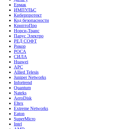
Ермак
ИМПУЛЬС
Киберпротект
Код безопасности
КриптоПро
Норси-Транс
Парус Электро
РЕД СОФТ
Рикор
РОСА
СИЛА
Huawei
APC
Allied Telesis
Juniper Networks
Infortrend
Quantum
Nateks
AeroDisk
Eltex
Extreme Networks
Eaton
SuperMicro
Intel