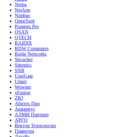
Nerpa
NetApp
Nimbus
OpenYard
Postgres Pro
QSAN
QTECH
RAIDIX
RDW Computers
Ruijie Networks
Shvacher
Sitronics
SNR
UserGate
Utinet
Wownet
xFusion
ZRJ
Абитех Про
Аквариус
АЛМИ Партнер
АРГО
Вектор Технологии
Гравитон
ДатаРу