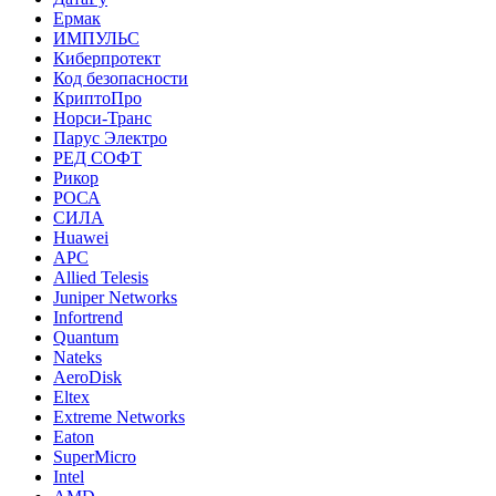
Ермак
ИМПУЛЬС
Киберпротект
Код безопасности
КриптоПро
Норси-Транс
Парус Электро
РЕД СОФТ
Рикор
РОСА
СИЛА
Huawei
APC
Allied Telesis
Juniper Networks
Infortrend
Quantum
Nateks
AeroDisk
Eltex
Extreme Networks
Eaton
SuperMicro
Intel