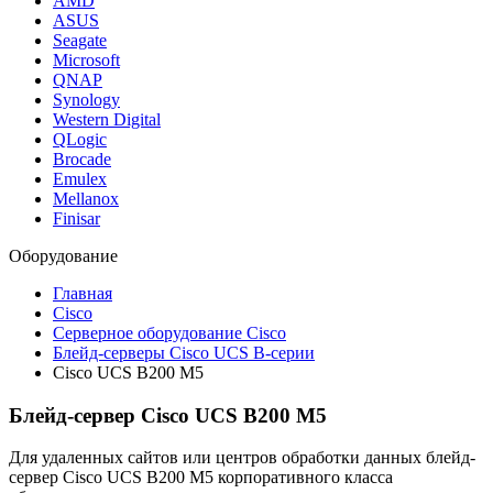
AMD
ASUS
Seagate
Microsoft
QNAP
Synology
Western Digital
QLogic
Brocade
Emulex
Mellanox
Finisar
Оборудование
Главная
Cisco
Серверное оборудование Cisco
Блейд-серверы Cisco UCS B-серии
Cisco UCS B200 M5
Блейд-сервер Cisco UCS B200 M5
Для удаленных сайтов или центров обработки данных блейд-
сервер Cisco UCS B200 M5 корпоративного класса