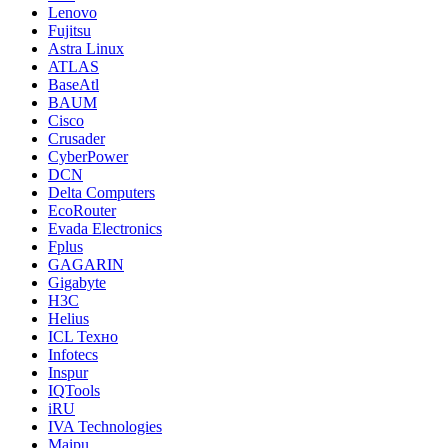
Lenovo
Fujitsu
Astra Linux
ATLAS
BaseAtl
BAUM
Cisco
Crusader
CyberPower
DCN
Delta Computers
EcoRouter
Evada Electronics
Fplus
GAGARIN
Gigabyte
H3C
Helius
ICL Техно
Infotecs
Inspur
IQTools
iRU
IVA Technologies
Maipu