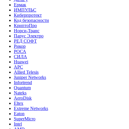
Ермак
ИМПУЛЬС
Киберпротект
Код безопасности
КриптоПро
Норси-Транс
Парус Электро
РЕД СОФТ
Рикор
РОСА
СИЛА
Huawei
APC
Allied Telesis
Juniper Networks
Infortrend
Quantum
Nateks
AeroDisk
Eltex
Extreme Networks
Eaton
SuperMicro
Intel