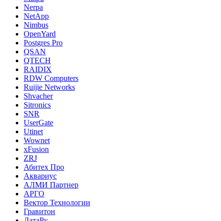
Nerpa
NetApp
Nimbus
OpenYard
Postgres Pro
QSAN
QTECH
RAIDIX
RDW Computers
Ruijie Networks
Shvacher
Sitronics
SNR
UserGate
Utinet
Wownet
xFusion
ZRJ
Абитех Про
Аквариус
АЛМИ Партнер
АРГО
Вектор Технологии
Гравитон
ДатаРу