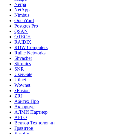
Nerpa
NetApp
Nimbus
OpenYard
Postgres Pro
QSAN
QTECH
RAIDIX
RDW Computers
Ruijie Networks
Shvacher
Sitronics
SNR
UserGate
Utinet
Wownet
xFusion
ZRJ
Абитех Про
Аквариус
АЛМИ Партнер
АРГО
Вектор Технологии
Гравитон
ДатаРу