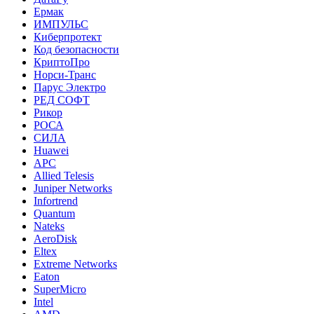
Ермак
ИМПУЛЬС
Киберпротект
Код безопасности
КриптоПро
Норси-Транс
Парус Электро
РЕД СОФТ
Рикор
РОСА
СИЛА
Huawei
APC
Allied Telesis
Juniper Networks
Infortrend
Quantum
Nateks
AeroDisk
Eltex
Extreme Networks
Eaton
SuperMicro
Intel