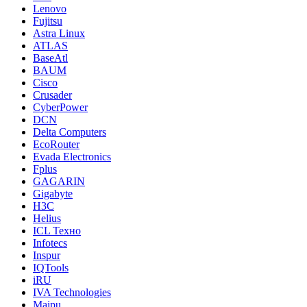
Lenovo
Fujitsu
Astra Linux
ATLAS
BaseAtl
BAUM
Cisco
Crusader
CyberPower
DCN
Delta Computers
EcoRouter
Evada Electronics
Fplus
GAGARIN
Gigabyte
H3C
Helius
ICL Техно
Infotecs
Inspur
IQTools
iRU
IVA Technologies
Maipu