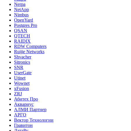
Nerpa
NetApp
Nimbus
OpenYard
Postgres Pro
QSAN
QTECH
RAIDIX
RDW Computers
Ruijie Networks
Shvacher
Sitronics
SNR
UserGate
Utinet
Wownet
xFusion
ZRJ
Абитех Про
Аквариус
АЛМИ Партнер
АРГО
Вектор Технологии
Гравитон
ДатаРу