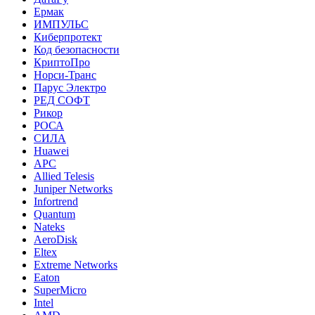
Ермак
ИМПУЛЬС
Киберпротект
Код безопасности
КриптоПро
Норси-Транс
Парус Электро
РЕД СОФТ
Рикор
РОСА
СИЛА
Huawei
APC
Allied Telesis
Juniper Networks
Infortrend
Quantum
Nateks
AeroDisk
Eltex
Extreme Networks
Eaton
SuperMicro
Intel