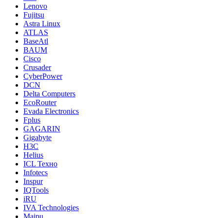
Lenovo
Fujitsu
Astra Linux
ATLAS
BaseAtl
BAUM
Cisco
Crusader
CyberPower
DCN
Delta Computers
EcoRouter
Evada Electronics
Fplus
GAGARIN
Gigabyte
H3C
Helius
ICL Техно
Infotecs
Inspur
IQTools
iRU
IVA Technologies
Maipu