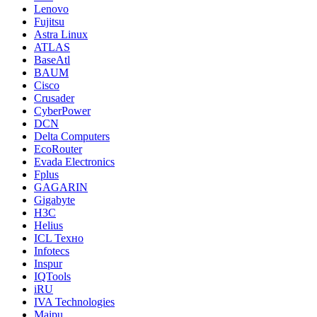
Lenovo
Fujitsu
Astra Linux
ATLAS
BaseAtl
BAUM
Cisco
Crusader
CyberPower
DCN
Delta Computers
EcoRouter
Evada Electronics
Fplus
GAGARIN
Gigabyte
H3C
Helius
ICL Техно
Infotecs
Inspur
IQTools
iRU
IVA Technologies
Maipu