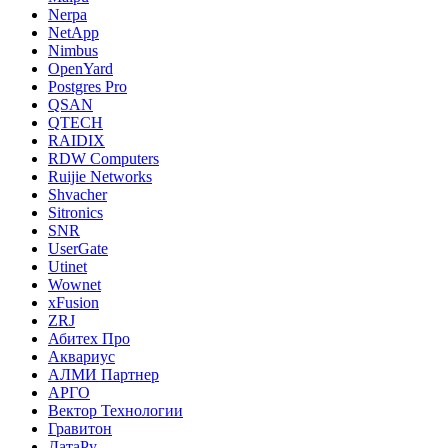
Nerpa
NetApp
Nimbus
OpenYard
Postgres Pro
QSAN
QTECH
RAIDIX
RDW Computers
Ruijie Networks
Shvacher
Sitronics
SNR
UserGate
Utinet
Wownet
xFusion
ZRJ
Абитех Про
Аквариус
АЛМИ Партнер
АРГО
Вектор Технологии
Гравитон
ДатаРу