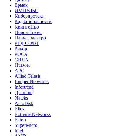
Ермак
ИМПУЛЬС
Киберпротект
Код безопасности
КриптоПро
Норси-Транс
Парус Электро
РЕД СОФТ
Рикор
РОСА
СИЛА
Huawei
APC
Allied Telesis
Juniper Networks
Infortrend
Quantum
Nateks
AeroDisk
Eltex
Extreme Networks
Eaton
SuperMicro
Intel