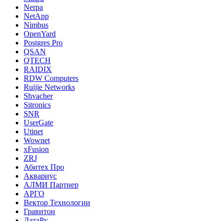
Nerpa
NetApp
Nimbus
OpenYard
Postgres Pro
QSAN
QTECH
RAIDIX
RDW Computers
Ruijie Networks
Shvacher
Sitronics
SNR
UserGate
Utinet
Wownet
xFusion
ZRJ
Абитех Про
Аквариус
АЛМИ Партнер
АРГО
Вектор Технологии
Гравитон
ДатаРу