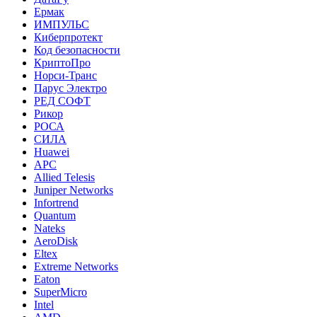
Ермак
ИМПУЛЬС
Киберпротект
Код безопасности
КриптоПро
Норси-Транс
Парус Электро
РЕД СОФТ
Рикор
РОСА
СИЛА
Huawei
APC
Allied Telesis
Juniper Networks
Infortrend
Quantum
Nateks
AeroDisk
Eltex
Extreme Networks
Eaton
SuperMicro
Intel