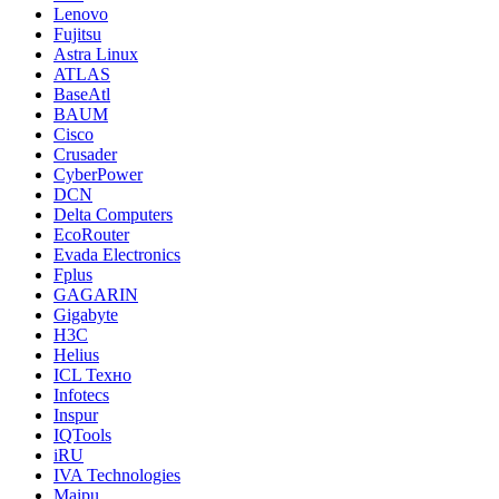
Lenovo
Fujitsu
Astra Linux
ATLAS
BaseAtl
BAUM
Cisco
Crusader
CyberPower
DCN
Delta Computers
EcoRouter
Evada Electronics
Fplus
GAGARIN
Gigabyte
H3C
Helius
ICL Техно
Infotecs
Inspur
IQTools
iRU
IVA Technologies
Maipu