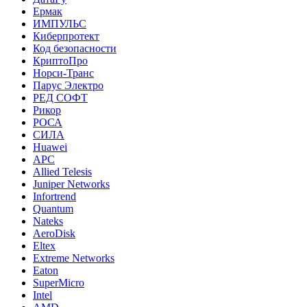
Ермак
ИМПУЛЬС
Киберпротект
Код безопасности
КриптоПро
Норси-Транс
Парус Электро
РЕД СОФТ
Рикор
РОСА
СИЛА
Huawei
APC
Allied Telesis
Juniper Networks
Infortrend
Quantum
Nateks
AeroDisk
Eltex
Extreme Networks
Eaton
SuperMicro
Intel