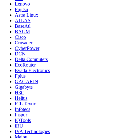
Lenovo
Fujitsu
Astra Linux
ATLAS
BaseAtl
BAUM
Cisco
Crusader
CyberPower
DCN
Delta Computers
EcoRouter
Evada Electronics
Fplus
GAGARIN
Gigabyte
H3C
Helius
ICL Техно
Infotecs
Inspur
IQTools
iRU
IVA Technologies
Maipu