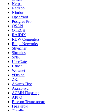
Nerpa
NetApp
Nimbus
OpenYard
Postgres Pro
QSAN
QTECH
RAIDIX
RDW Computers
Ruijie Networks
Shvacher
Sitronics
SNR
UserGate
Utinet
Wownet
xFusion
ZRJ
Абитех Про
Аквариус
АЛМИ Партнер
АРГО
Вектор Технологии
Гравитон
ДатаРу