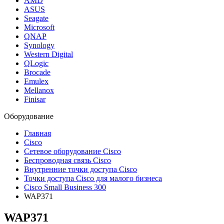
AMD
ASUS
Seagate
Microsoft
QNAP
Synology
Western Digital
QLogic
Brocade
Emulex
Mellanox
Finisar
Оборудование
Главная
Cisco
Сетевое оборудование Cisco
Беспроводная связь Cisco
Внутренние точки доступа Cisco
Точки доступа Cisco для малого бизнеса
Cisco Small Business 300
WAP371
WAP371