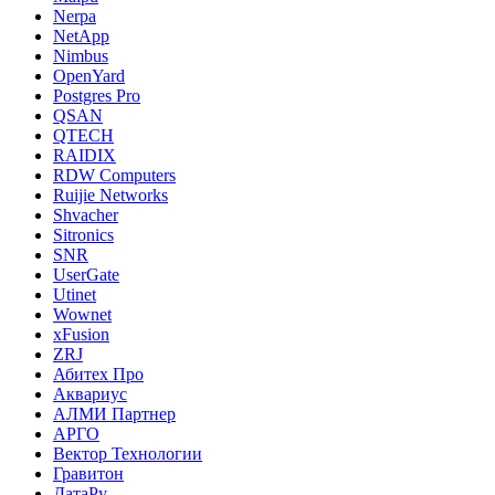
Nerpa
NetApp
Nimbus
OpenYard
Postgres Pro
QSAN
QTECH
RAIDIX
RDW Computers
Ruijie Networks
Shvacher
Sitronics
SNR
UserGate
Utinet
Wownet
xFusion
ZRJ
Абитех Про
Аквариус
АЛМИ Партнер
АРГО
Вектор Технологии
Гравитон
ДатаРу