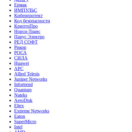
Ермак
ИМПУЛЬС
Киберпротект
Код безопасности
КриптоПро
Норси-Транс
Парус Электро
РЕД СОФТ
Рикор
РОСА
СИЛА
Huawei
APC
Allied Telesis
Juniper Networks
Infortrend
Quantum
Nateks
AeroDisk
Eltex
Extreme Networks
Eaton
SuperMicro
Intel