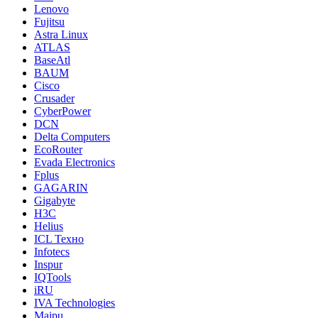
Lenovo
Fujitsu
Astra Linux
ATLAS
BaseAtl
BAUM
Cisco
Crusader
CyberPower
DCN
Delta Computers
EcoRouter
Evada Electronics
Fplus
GAGARIN
Gigabyte
H3C
Helius
ICL Техно
Infotecs
Inspur
IQTools
iRU
IVA Technologies
Maipu